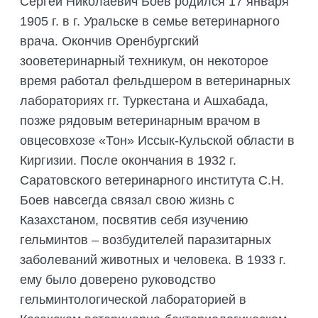
Сергей Николаевич Боев родился 17 января
ПОДГОТОВКА БИОЛОГИЧЕСКИХ
СОВМЕСТНО С НАУЧНЫМ
ОБОСНОВАНИЙ
1905 г. в г. Уральске в семье ветеринарного
ОБЩЕСТВОМ ТЕТИС
врача. Окончив Оренбургский
ОРГАНИЗАЦИЯ ТРЕНИНГОВ И
СЕЛЕВИНИЯ
СЕМИНАРОВ, ПОЛЕВЫХ ЭКСКУРСИЙ
зооветеринарный техникум, он некоторое
время работал фельдшером в ветеринарных
SAIGA NEWS
ОРГАНИЗАЦИЯ ПОЛЕВЫХ ПРАКТИК,
СТАЖИРОВОК
лабораториях гг. Туркестана и Ашхабада,
позже рядовым ветеринарным врачом в
овцесовхозе «Тон» Иссык-Кульской области в
Киргизии. После окончания в 1932 г.
Саратовского ветеринарного института С.Н.
Боев навсегда связал свою жизнь с
Казахстаном, посвятив себя изучению
гельминтов – возбудителей паразитарных
заболеваний животных и человека. В 1933 г.
ему было доверено руководство
гельминтологической лабораторией в