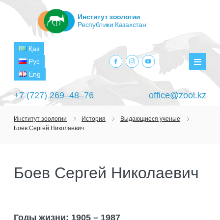
Институт зоологии
Республики Казахстан
Қаз
facebook.com
instagram.com
youtube.com
Рус
Мен
Eng
+7 (727) 269‒48‒76
office@zool.kz
Институт зоологии
История
Выдающиеся ученые
Боев Сергей Николаевич
ГЛАВНАЯ
ОБ ИНСТИТУТЕ
Боев Сергей Николаевич
ЦЕЛИ И ЗАДАЧИ
ПОДРАЗДЕЛЕНИЯ
РУКОВОДСТВО
ЛАБОРАТОРИИ
ПРОЕКТЫ
СТРУКТУРА
ЛАБОРАТОРИЯ ТЕРИОЛОГИИ
НАУЧНО-ИССЛЕДОВАТЕЛЬСКИЕ
ТЕКУЩИЕ ПРОЕКТЫ
Годы жизни: 1905 – 1987
ИЗДАНИЯ