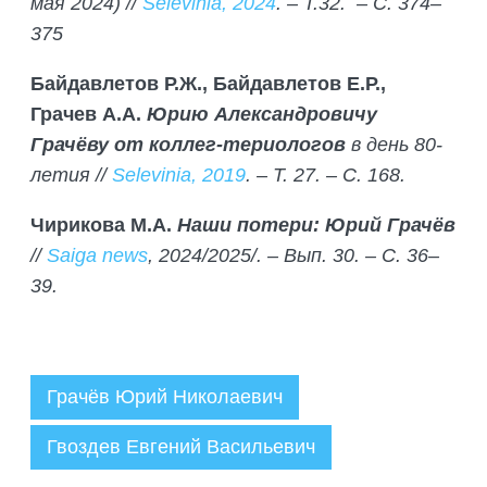
мая 2024) //
Selevinia, 2024
. – Т.32. – С. 374–
375
Байдавлетов Р.Ж., Байдавлетов Е.Р.,
Грачев А.А.
Юрию Александровичу
Грачёву от коллег-териологов
в день 80-
летия //
Selevinia, 2019
. – Т. 27. – С. 168.
Чирикова М.А.
Наши потери: Юрий Грачёв
//
Saiga news
, 2024/2025/. – Вып. 30. – С. 36–
39.
Грачёв Юрий Николаевич
Гвоздев Евгений Васильевич
Администратор
16.09.2025