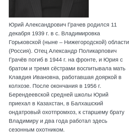
ПОДГОТОВКА БИОЛОГИЧЕСКИХ
СОВМЕСТНО С НАУЧНЫМ
ОБОСНОВАНИЙ
ОБЩЕСТВОМ ТЕТИС
ОРГАНИЗАЦИЯ ТРЕНИНГОВ И
СЕЛЕВИНИЯ
Юрий Александрович Грачев родился 11
СЕМИНАРОВ, ПОЛЕВЫХ ЭКСКУРСИЙ
декабря 1939 г. в с. Владимировка
SAIGA NEWS
ОРГАНИЗАЦИЯ ПОЛЕВЫХ ПРАКТИК,
Горьковской (ныне – Нижегородской) области
СТАЖИРОВОК
(Россия). Отец Александр Поликарпович
Грачёв погиб в 1944 г. на фронте, и Юрия с
братом и тремя сёстрами воспитывала мать
Клавдия Ивановна, работавшая дояркой в
колхозе. После окончания в 1956 г.
Берендеевской средней школы Юрий
приехал в Казахстан, в Балхашский
ондатровый охотпромхоз, к старшему брату
Владимиру и два года работал здесь
сезонным охотником.