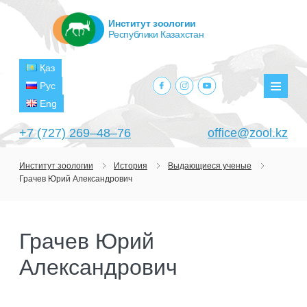
Институт зоологии
Республики Казахстан
Қаз
facebook.com
instagram.com
youtube.com
Рус
Мен
Eng
+7 (727) 269‒48‒76
office@zool.kz
Институт зоологии
История
Выдающиеся ученые
Грачев Юрий Александрович
ГЛАВНАЯ
ОБ ИНСТИТУТЕ
Грачев Юрий
ЦЕЛИ И ЗАДАЧИ
ПОДРАЗДЕЛЕНИЯ
Александрович
РУКОВОДСТВО
ЛАБОРАТОРИИ
ПРОЕКТЫ
СТРУКТУРА
ЛАБОРАТОРИЯ ТЕРИОЛОГИИ
НАУЧНО-ИССЛЕДОВАТЕЛЬСКИЕ
ТЕКУЩИЕ ПРОЕКТЫ
ИЗДАНИЯ