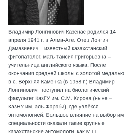
ПОДГОТОВКА БИОЛОГИЧЕСКИХ
СОВМЕСТНО С НАУЧНЫМ
ОБОСНОВАНИЙ
ОБЩЕСТВОМ ТЕТИС
ОРГАНИЗАЦИЯ ТРЕНИНГОВ И
СЕЛЕВИНИЯ
СЕМИНАРОВ, ПОЛЕВЫХ ЭКСКУРСИЙ
Владимир Лонгинович Казенас родился 14
SAIGA NEWS
ОРГАНИЗАЦИЯ ПОЛЕВЫХ ПРАКТИК,
апреля 1941 г. в Алма-Ате. Отец Лонгин
СТАЖИРОВОК
Дамазиевич – известный казахстанский
фитопатолог, мать Таисия Григорьевна –
учительница английского языка. После
окончания средней школы с золотой медалью
в с. Верхняя Каменка (в 1958 г.) Владимир
Лонгинович поступил на биологический
факультет КазГУ им. С.М. Кирова (ныне –
КазНУ им. аль-Фараби), где увлёкся
энтомологией. Большое влияние на выбор им
специальности оказали такие крупные
казахстанские энтомологи, как М.П.