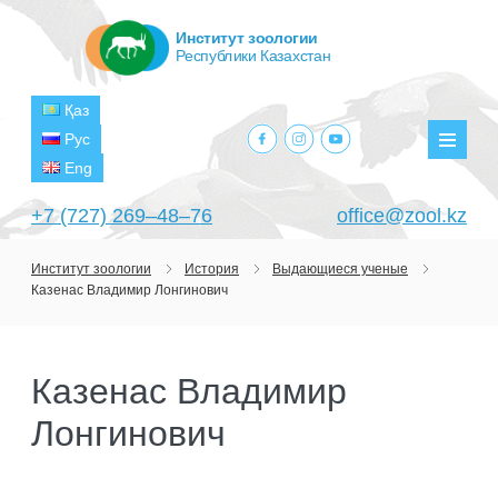
Институт зоологии
Республики Казахстан
Қаз
facebook.com
instagram.com
youtube.com
Рус
Мен
Eng
+7 (727) 269‒48‒76
office@zool.kz
Институт зоологии
История
Выдающиеся ученые
Казенас Владимир Лонгинович
ГЛАВНАЯ
ОБ ИНСТИТУТЕ
Казенас Владимир
ЦЕЛИ И ЗАДАЧИ
ПОДРАЗДЕЛЕНИЯ
Лонгинович
РУКОВОДСТВО
ЛАБОРАТОРИИ
ПРОЕКТЫ
СТРУКТУРА
ЛАБОРАТОРИЯ ТЕРИОЛОГИИ
НАУЧНО-ИССЛЕДОВАТЕЛЬСКИЕ
ТЕКУЩИЕ ПРОЕКТЫ
ИЗДАНИЯ