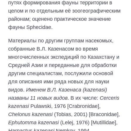
путях формирования фауны территории в
целом и по отдельным её зоогеографическим
районам; оценено практическое значение
фауны Sphecidae.
Материалы по другим группам насекомых,
собранные В.Л. Казенасом во время
многочисленных экспедиций по Казахстану и
Средней Азии и переданные для обработки
другим специалистам, послужили основой
для описания ими ряда новых для науки
видов.
Именем В.Л. Казенаса (kazenasi)
названы 11 новых видов
. В их числе:
Cerceris
kazenasi
Pulawski, 1976 [Crabronidae],
Chelonus kazenasi
(Tobias, 2001) [Braconidae],
Ephutomma kazenasi
(Lelej, 1976) [Mutillidae],
Harpactus kazenasi
Nemkov, 1994