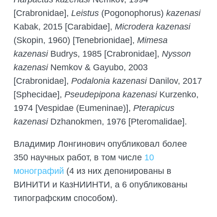
[Crabronidae],
Leistus
(Pogonophorus)
kazenasi
Kabak, 2015 [Carabidae],
Microdera kazenasi
(Skopin, 1960) [Tenebrionidae],
Mimesa
kazenasi
Budrys, 1985 [Crabronidae],
Nysson
kazenasi
Nemkov & Gayubo, 2003
[Crabronidae],
Podalonia kazenasi
Danilov, 2017
[Sphecidae],
Pseudepipona kazenasi
Kurzenko,
1974 [Vespidae (Eumeninae)],
Pterapicus
kazenasi
Dzhanokmen, 1976 [Pteromalidae].
Владимир Лонгинович опубликовал более
350 научных работ, в том числе
10
монографий
(4 из них депонированы в
ВИНИТИ и КазНИИНТИ, а 6 опубликованы
типографским способом).