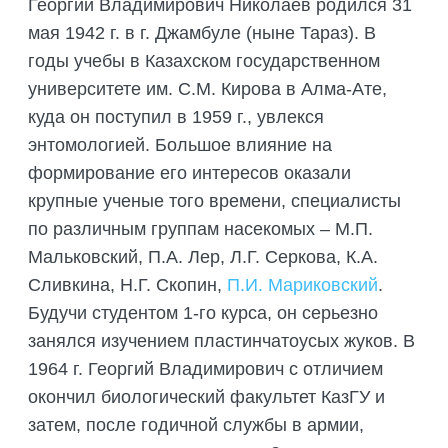
ПОДГОТОВКА БИОЛОГИЧЕСКИХ
Георгий Владимирович Николаев родился 31
СОВМЕСТНО С НАУЧНЫМ
ОБОСНОВАНИЙ
мая 1942 г. в г. Джамбуле (ныне Тараз). В
ОБЩЕСТВОМ ТЕТИС
годы учебы в Казахском государственном
ОРГАНИЗАЦИЯ ТРЕНИНГОВ И
СЕЛЕВИНИЯ
СЕМИНАРОВ, ПОЛЕВЫХ ЭКСКУРСИЙ
университете им. С.М. Кирова в Алма-Ате,
SAIGA NEWS
куда он поступил в 1959 г., увлекся
ОРГАНИЗАЦИЯ ПОЛЕВЫХ ПРАКТИК,
СТАЖИРОВОК
энтомологией. Большое влияние на
формирование его интересов оказали
крупные ученые того времени, специалисты
по различным группам насекомых – М.П.
Мальковский, П.А. Лер, Л.Г. Серкова, К.А.
Сливкина, Н.Г. Скопин,
П.И. Мариковский
.
Будучи студентом 1-го курса, он серьезно
занялся изучением пластинчатоусых жуков. В
1964 г. Георгий Владимирович с отличием
окончил биологический факультет КазГУ и
затем, после годичной службы в армии,