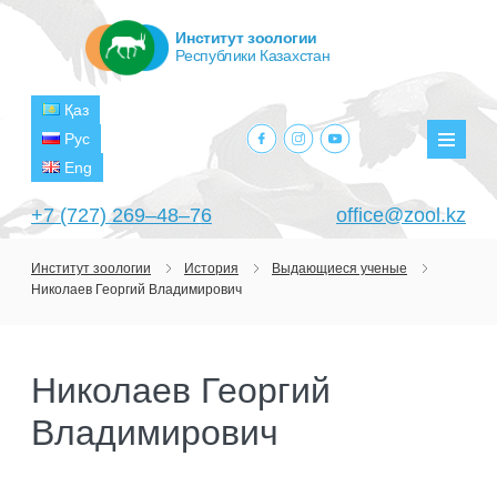
Институт зоологии
Республики Казахстан
Қаз
facebook.com
instagram.com
youtube.com
Рус
Мен
Eng
+7 (727) 269‒48‒76
office@zool.kz
Институт зоологии
История
Выдающиеся ученые
Николаев Георгий Владимирович
ГЛАВНАЯ
ОБ ИНСТИТУТЕ
Николаев Георгий
ЦЕЛИ И ЗАДАЧИ
ПОДРАЗДЕЛЕНИЯ
Владимирович
РУКОВОДСТВО
ЛАБОРАТОРИИ
ПРОЕКТЫ
СТРУКТУРА
ЛАБОРАТОРИЯ ТЕРИОЛОГИИ
НАУЧНО-ИССЛЕДОВАТЕЛЬСКИЕ
ТЕКУЩИЕ ПРОЕКТЫ
ИЗДАНИЯ