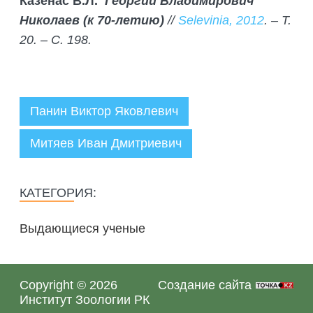
Казенас В.Л.
Георгий Владимирович
Николаев (к 70-летию)
//
Selevinia, 2012
. – Т.
20. – С. 198.
Панин Виктор Яковлевич
Митяев Иван Дмитриевич
Администратор
06.06.2025
КАТЕГОРИЯ:
Выдающиеся ученые
Copyright © 2026
Создание сайта
Институт Зоологии РК