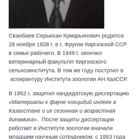
ПОДГОТОВКА БИОЛОГИЧЕСКИХ
СОВМЕСТНО С НАУЧНЫМ
ОБОСНОВАНИЙ
ОБЩЕСТВОМ ТЕТИС
ОРГАНИЗАЦИЯ ТРЕНИНГОВ И
СЕЛЕВИНИЯ
СЕМИНАРОВ, ПОЛЕВЫХ ЭКСКУРСИЙ
Сванбаев Серыкхан Кумарьянович родился
SAIGA NEWS
ОРГАНИЗАЦИЯ ПОЛЕВЫХ ПРАКТИК,
СТАЖИРОВОК
28 ноября 1928 г. в г. Фрунзе Киргизской ССР
в семье рабочего. В 1949 г. окончил
ветеринарный факультет Киргизского
сельхозинститута. В том же году поступил в
аспирантуру Института зоологии АН КазССР.
В 1952 г. защитил кандидатскую диссертацию
«
Материалы к фауне кокцидий индеек в
Казахстане и их сезонная и возрастная
динамика
». После защиты диссертации
работает в Институте зоологии вначале
младшим научным сотрудником, с 1953 года