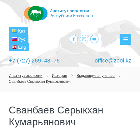
Институт зоологии
Республики Казахстан
Қаз
facebook.com
instagram.com
youtube.com
Рус
Мен
Eng
+7 (727) 269‒48‒76
office@zool.kz
Институт зоологии
История
Выдающиеся ученые
Сванбаев Серыкхан Кумарьянович
ГЛАВНАЯ
ОБ ИНСТИТУТЕ
Сванбаев Серыкхан
ЦЕЛИ И ЗАДАЧИ
ПОДРАЗДЕЛЕНИЯ
Кумарьянович
РУКОВОДСТВО
ЛАБОРАТОРИИ
ПРОЕКТЫ
СТРУКТУРА
ЛАБОРАТОРИЯ ТЕРИОЛОГИИ
НАУЧНО-ИССЛЕДОВАТЕЛЬСКИЕ
ТЕКУЩИЕ ПРОЕКТЫ
ИЗДАНИЯ