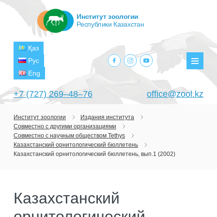
Институт зоологии
Республики Казахстан
Қаз
facebook.com
instagram.com
youtube.com
Рус
Мен
Eng
+7 (727) 269‒48‒76
office@zool.kz
Институт зоологии
Издания института
Совместно с другими организациями
ГЛАВНАЯ
Совместно с научным обществом Tethys
Казахстанский орнитологический бюллетень
ОБ ИНСТИТУТЕ
Казахстанский орнитологический бюллетень, вып.1 (2002)
ЦЕЛИ И ЗАДАЧИ
ПОДРАЗДЕЛЕНИЯ
РУКОВОДСТВО
ЛАБОРАТОРИИ
ПРОЕКТЫ
Казахстанский
СТРУКТУРА
ЛАБОРАТОРИЯ ТЕРИОЛОГИИ
НАУЧНО-ИССЛЕДОВАТЕЛЬСКИЕ
ТЕКУЩИЕ ПРОЕКТЫ
орнитологический
ИЗДАНИЯ