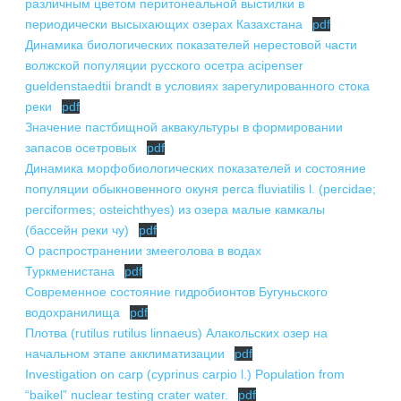
ПОДГОТОВКА БИОЛОГИЧЕСКИХ
различным цветом перитонеальной выстилки в
СОВМЕСТНО С НАУЧНЫМ
ОБОСНОВАНИЙ
периодически высыхающих озерах Казахстана
pdf
ОБЩЕСТВОМ ТЕТИС
Динамика биологических показателей нерестовой части
ОРГАНИЗАЦИЯ ТРЕНИНГОВ И
волжской популяции русского осетра acipenser
СЕЛЕВИНИЯ
СЕМИНАРОВ, ПОЛЕВЫХ ЭКСКУРСИЙ
gueldenstaedtii brandt в условиях зарегулированного стока
SAIGA NEWS
ОРГАНИЗАЦИЯ ПОЛЕВЫХ ПРАКТИК,
реки
pdf
СТАЖИРОВОК
Значение пастбищной аквакультуры в формировании
запасов осетровых
pdf
Динамика морфобиологических показателей и состояние
популяции обыкновенного окуня perca fluviatilis l. (percidae;
perciformes; osteichthyes) из озера малые камкалы
(бассейн реки чу)
pdf
О распространении змееголова в водах
Туркменистана
pdf
Современное состояние гидробионтов Бугуньского
водохранилища
pdf
Плотва (rutilus rutilus linnaeus) Алакольских озер на
начальном этапе акклиматизации
pdf
Investigation on carp (cyprinus carpio l.) Population from
“baikel” nuclear testing crater water.
pdf