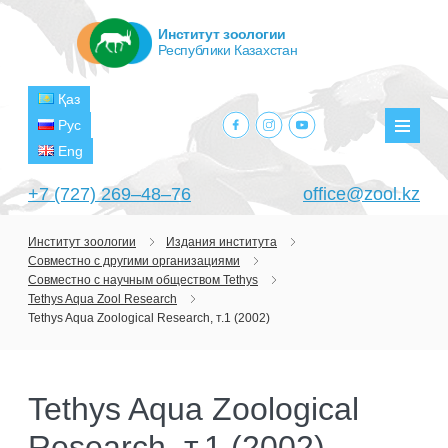
Институт зоологии
Республики Казахстан
Қаз
facebook.com
instagram.com
youtube.com
Рус
Мен
Eng
+7 (727) 269‒48‒76
office@zool.kz
Институт зоологии
Издания института
Совместно с другими организациями
ГЛАВНАЯ
Совместно с научным обществом Tethys
Tethys Aqua Zool Research
ОБ ИНСТИТУТЕ
Tethys Aqua Zoological Research, т.1 (2002)
ЦЕЛИ И ЗАДАЧИ
ПОДРАЗДЕЛЕНИЯ
РУКОВОДСТВО
ЛАБОРАТОРИИ
ПРОЕКТЫ
Tethys Aqua Zoological
СТРУКТУРА
ЛАБОРАТОРИЯ ТЕРИОЛОГИИ
НАУЧНО-ИССЛЕДОВАТЕЛЬСКИЕ
ТЕКУЩИЕ ПРОЕКТЫ
Research, т.1 (2002)
ИЗДАНИЯ