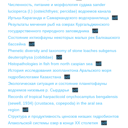
Численность, питание и морфология судака sander
lucioperca (l.) (osteichthyes; percidae) водоемов канала
Иртыш-Караганда и Самаркандского водохранилища
pdf
Результаты мечения рыб на озерах Кургальджинского
государственного природного заповедника
pdf
Состояние ихтиофауны некоторых малых рек Балхашского
бассейна
pdf
Phenetic diversity and taxonomy of stone loaches subgenus
deuterophysa (cobitidae)
pdf
Histopathologies in fish from north caspian sea
pdf
История исследования зоопланктона Аральского моря
гидробиологами Казахстана
pdf
Экологическая ситуация и состояние планктофауны
водоемов низовьев р. Сырдарьи
pdf
Records of tropical harpacticoid onychocamptus bengalensis
(sewell, 1934) (crustacea, copepoda) in the aral sea
region
pdf
Структура и продуктивность ценозов низших гидробионтов
Алакольской системы озер в конце XX столетия
pdf