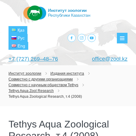
Институт зоологии
Республики Казахстан
Қаз
facebook.com
instagram.com
youtube.com
Рус
Мен
Eng
+7 (727) 269‒48‒76
office@zool.kz
Институт зоологии
Издания института
Совместно с другими организациями
ГЛАВНАЯ
Совместно с научным обществом Tethys
Tethys Aqua Zool Research
ОБ ИНСТИТУТЕ
Tethys Aqua Zoological Research, т.4 (2008)
ЦЕЛИ И ЗАДАЧИ
ПОДРАЗДЕЛЕНИЯ
РУКОВОДСТВО
ЛАБОРАТОРИИ
ПРОЕКТЫ
Tethys Aqua Zoological
СТРУКТУРА
ЛАБОРАТОРИЯ ТЕРИОЛОГИИ
НАУЧНО-ИССЛЕДОВАТЕЛЬСКИЕ
ТЕКУЩИЕ ПРОЕКТЫ
Research, т.4 (2008)
ИЗДАНИЯ