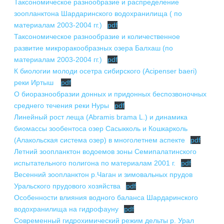
ПОДГОТОВКА БИОЛОГИЧЕСКИХ
Таксономическое разнообразие и распределение
СОВМЕСТНО С НАУЧНЫМ
ОБОСНОВАНИЙ
зоопланктона Шардаринского водохранилища ( по
ОБЩЕСТВОМ ТЕТИС
материалам 2003-2004 гг.)
pdf
ОРГАНИЗАЦИЯ ТРЕНИНГОВ И
Таксономическое разнообразие и количественное
СЕЛЕВИНИЯ
СЕМИНАРОВ, ПОЛЕВЫХ ЭКСКУРСИЙ
развитие микроракообразных озера Балхаш (по
SAIGA NEWS
ОРГАНИЗАЦИЯ ПОЛЕВЫХ ПРАКТИК,
материалам 2003-2004 гг.)
pdf
СТАЖИРОВОК
К биологии молоди осетра сибирского (Acipenser baeri)
реки Иртыш
pdf
О биоразнообразии донных и придонных беспозвоночных
среднего течения реки Нуры
pdf
Линейный рост леща (Abramis brama L.) и динамика
биомассы зообентоса озер Сасыкколь и Кошкарколь
(Алакольская система озер) в многолетнем аспекте
pdf
Летний зоопланктон водоемов зоны Семипалатинского
испытательного полигона по материалам 2001 г.
pdf
Весенний зоопланктон р.Чаган и зимовальных прудов
Уральского прудового хозяйства
pdf
Особенности влияния водного баланса Шардаринского
водохранилища на гидрофауну
pdf
Современный гидрохимический режим дельты р. Урал