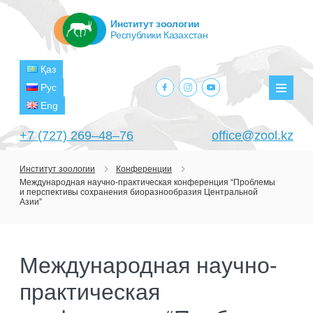
Институт зоологии
Республики Казахстан
Қаз
facebook.com
instagram.com
youtube.com
Рус
Мен
Eng
+7 (727) 269‒48‒76
office@zool.kz
Институт зоологии
Конференции
Международная научно-практическая конференция “Проблемы
ГЛАВНАЯ
и перспективы сохранения биоразнообразия Центральной
Азии”
ОБ ИНСТИТУТЕ
ЦЕЛИ И ЗАДАЧИ
ПОДРАЗДЕЛЕНИЯ
Международная научно-
РУКОВОДСТВО
ЛАБОРАТОРИИ
ПРОЕКТЫ
практическая
СТРУКТУРА
ЛАБОРАТОРИЯ ТЕРИОЛОГИИ
НАУЧНО-ИССЛЕДОВАТЕЛЬСКИЕ
ТЕКУЩИЕ ПРОЕКТЫ
ИЗДАНИЯ