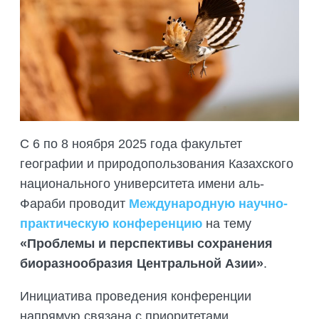
ПОДГОТОВКА БИОЛОГИЧЕСКИХ
СОВМЕСТНО С НАУЧНЫМ
ОБОСНОВАНИЙ
ОБЩЕСТВОМ ТЕТИС
ОРГАНИЗАЦИЯ ТРЕНИНГОВ И
СЕЛЕВИНИЯ
СЕМИНАРОВ, ПОЛЕВЫХ ЭКСКУРСИЙ
SAIGA NEWS
ОРГАНИЗАЦИЯ ПОЛЕВЫХ ПРАКТИК,
СТАЖИРОВОК
С 6 по 8 ноября 2025 года факультет
географии и природопользования Казахского
национального университета имени аль-
Фараби проводит
Международную научно-
практическую конференцию
на тему
«Проблемы и перспективы сохранения
биоразнообразия Центральной Азии»
.
Инициатива проведения конференции
напрямую связана с приоритетами,