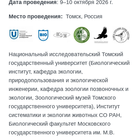
ПОДГОТОВКА БИОЛОГИЧЕСКИХ
Дата проведения
: 9–10 октября 2026 г.
СОВМЕСТНО С НАУЧНЫМ
ОБОСНОВАНИЙ
ОБЩЕСТВОМ ТЕТИС
Место проведения:
Томск, Россия
ОРГАНИЗАЦИЯ ТРЕНИНГОВ И
СЕЛЕВИНИЯ
СЕМИНАРОВ, ПОЛЕВЫХ ЭКСКУРСИЙ
SAIGA NEWS
ОРГАНИЗАЦИЯ ПОЛЕВЫХ ПРАКТИК,
СТАЖИРОВОК
Национальный исследовательский Томский
государственный университет (Биологический
институт, кафедра экологии,
природопользования и экологической
инженерии, кафедра зоологии позвоночных и
экологии, Зоологический музей Томского
государственного университета), Институт
систематики и экологии животных СО РАН,
Биологический факультет Московского
государственного университета им. М.В.