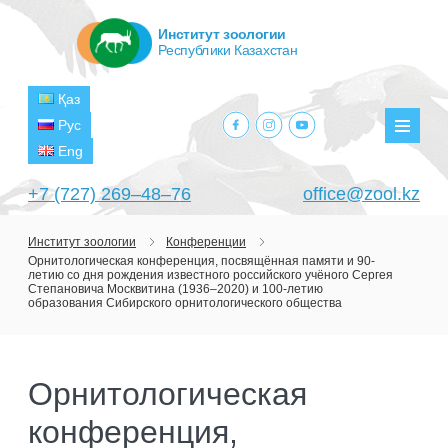
Институт зоологии
Республики Казахстан
Қаз
facebook.com
instagram.com
youtube.com
Рус
Мен
Eng
+7 (727) 269‒48‒76
office@zool.kz
Институт зоологии
Конференции
Орнитологическая конференция, посвящённая памяти и 90-
ГЛАВНАЯ
летию со дня рождения известного российского учёного Сергея
Степановича Москвитина (1936–2020) и 100-летию
ОБ ИНСТИТУТЕ
образования Сибирского орнитологического общества
ЦЕЛИ И ЗАДАЧИ
ПОДРАЗДЕЛЕНИЯ
РУКОВОДСТВО
Орнитологическая
ЛАБОРАТОРИИ
ПРОЕКТЫ
СТРУКТУРА
конференция,
ЛАБОРАТОРИЯ ТЕРИОЛОГИИ
НАУЧНО-ИССЛЕДОВАТЕЛЬСКИЕ
ТЕКУЩИЕ ПРОЕКТЫ
ИЗДАНИЯ