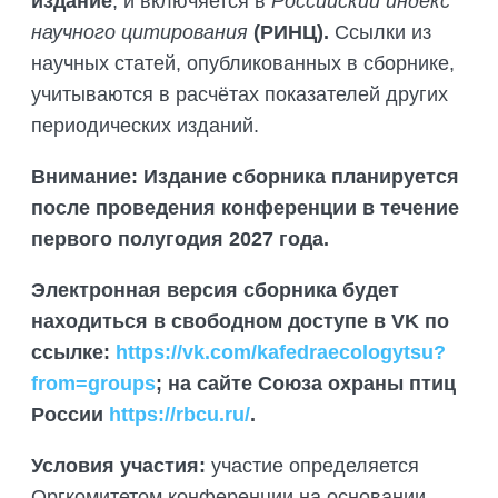
издание
, и включяется в
Российский индекс
научного цитирования
(РИНЦ).
Ссылки из
научных статей, опубликованных в сборнике,
учитываются в расчётах показателей других
периодических изданий.
Внимание: Издание сборника планируется
после проведения конференции в течение
первого полугодия 2027 года.
Электронная версия сборника будет
находиться в свободном доступе в
VK по
ссылке:
https://vk.com/kafedraecologytsu?
from=groups
; на сайте Союза охраны птиц
России
https://
rbcu.
ru/
.
Условия участия:
участие определяется
Оргкомитетом конференции на основании