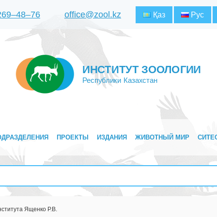
 269‒48‒76
office@zool.kz
Қаз
Рус
ИНСТИТУТ ЗООЛОГИИ
Республики Казахстан
ОДРАЗДЕЛЕНИЯ
ПРОЕКТЫ
ИЗДАНИЯ
ЖИВОТНЫЙ МИР
СИТЕ
ститута Ященко Р.В.