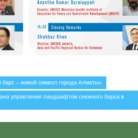
 барс – живой символ города Алматы»
лана управления ландшафтом снежного барса в