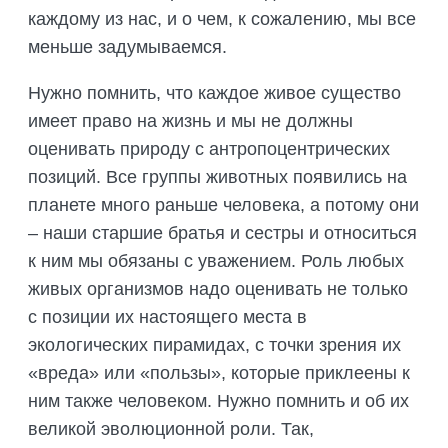
ПОДГОТОВКА БИОЛОГИЧЕСКИХ
каждому из нас, и о чем, к сожалению, мы все
СОВМЕСТНО С НАУЧНЫМ
ОБОСНОВАНИЙ
ОБЩЕСТВОМ ТЕТИС
меньше задумываемся.
ОРГАНИЗАЦИЯ ТРЕНИНГОВ И
СЕЛЕВИНИЯ
СЕМИНАРОВ, ПОЛЕВЫХ ЭКСКУРСИЙ
Нужно помнить, что каждое живое существо
SAIGA NEWS
ОРГАНИЗАЦИЯ ПОЛЕВЫХ ПРАКТИК,
имеет право на жизнь и мы не должны
СТАЖИРОВОК
оценивать природу с антропоцентрических
позиций. Все группы животных появились на
планете много раньше человека, а потому они
– наши старшие братья и сестры и относиться
к ним мы обязаны с уважением. Роль любых
живых организмов надо оценивать не только
с позиции их настоящего места в
экологических пирамидах, с точки зрения их
«вреда» или «пользы», которые приклеены к
ним также человеком. Нужно помнить и об их
великой эволюционной роли. Так,