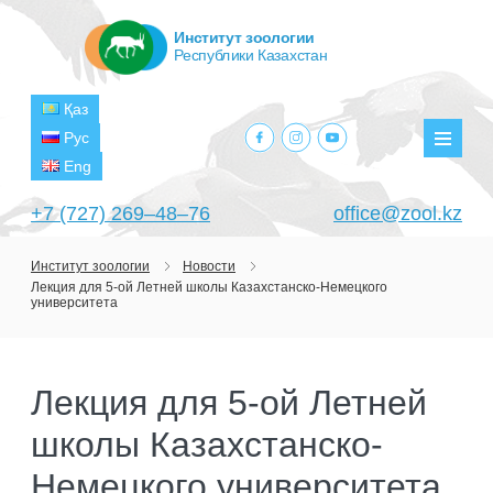
Институт зоологии
Республики Казахстан
Қаз
facebook.com
instagram.com
youtube.com
Рус
Мен
Eng
+7 (727) 269‒48‒76
office@zool.kz
Институт зоологии
Новости
Лекция для 5-ой Летней школы Казахстанско-Немецкого
ГЛАВНАЯ
университета
ОБ ИНСТИТУТЕ
ЦЕЛИ И ЗАДАЧИ
ПОДРАЗДЕЛЕНИЯ
Лекция для 5-ой Летней
РУКОВОДСТВО
ЛАБОРАТОРИИ
школы Казахстанско-
ПРОЕКТЫ
СТРУКТУРА
ЛАБОРАТОРИЯ ТЕРИОЛОГИИ
НАУЧНО-ИССЛЕДОВАТЕЛЬСКИЕ
Немецкого университета
ТЕКУЩИЕ ПРОЕКТЫ
ИЗДАНИЯ