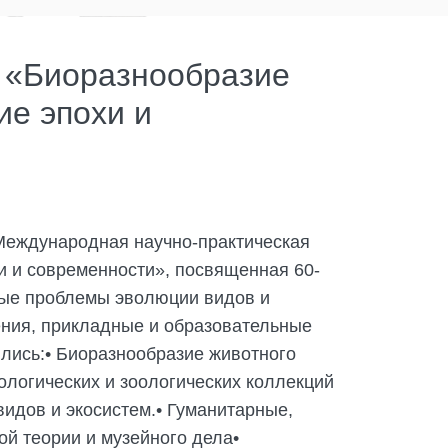
 «Биоразнообразие
ие эпохи и
 Международная научно-практическая
и и современности», посвященная 60-
ые проблемы эволюции видов и
нения, прикладные и образовательные
лись:• Биоразнообразие животного
ологических и зоологических коллекций
идов и экосистем.• Гуманитарные,
й теории и музейного дела•