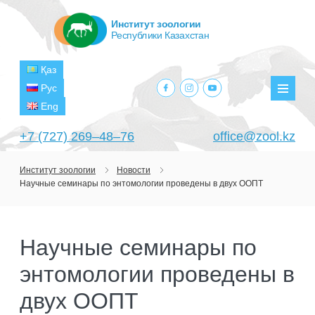
Институт зоологии
Республики Казахстан
Қаз
facebook.com
instagram.com
youtube.com
Рус
Мен
Eng
+7 (727) 269‒48‒76
office@zool.kz
Институт зоологии
Новости
Научные семинары по энтомологии проведены в двух ООПТ
ГЛАВНАЯ
ОБ ИНСТИТУТЕ
Научные семинары по
ЦЕЛИ И ЗАДАЧИ
ПОДРАЗДЕЛЕНИЯ
энтомологии проведены в
РУКОВОДСТВО
ЛАБОРАТОРИИ
ПРОЕКТЫ
СТРУКТУРА
двух ООПТ
ЛАБОРАТОРИЯ ТЕРИОЛОГИИ
НАУЧНО-ИССЛЕДОВАТЕЛЬСКИЕ
ТЕКУЩИЕ ПРОЕКТЫ
ИЗДАНИЯ