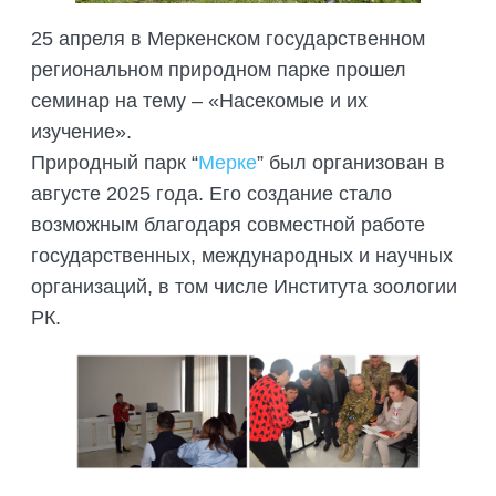
ПОДГОТОВКА БИОЛОГИЧЕСКИХ
СОВМЕСТНО С НАУЧНЫМ
ОБОСНОВАНИЙ
25 апреля в Меркенском государственном
ОБЩЕСТВОМ ТЕТИС
ОРГАНИЗАЦИЯ ТРЕНИНГОВ И
региональном природном парке прошел
СЕЛЕВИНИЯ
СЕМИНАРОВ, ПОЛЕВЫХ ЭКСКУРСИЙ
семинар на тему – «Насекомые и их
SAIGA NEWS
изучение».
ОРГАНИЗАЦИЯ ПОЛЕВЫХ ПРАКТИК,
СТАЖИРОВОК
Природный парк “
Мерке
” был организован в
августе 2025 года. Его создание стало
возможным благодаря совместной работе
государственных, международных и научных
организаций, в том числе Института зоологии
РК.