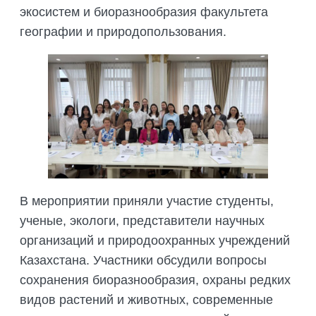
ПОДГОТОВКА БИОЛОГИЧЕСКИХ
экосистем и биоразнообразия факультета
СОВМЕСТНО С НАУЧНЫМ
ОБОСНОВАНИЙ
ОБЩЕСТВОМ ТЕТИС
географии и природопользования.
ОРГАНИЗАЦИЯ ТРЕНИНГОВ И
СЕЛЕВИНИЯ
СЕМИНАРОВ, ПОЛЕВЫХ ЭКСКУРСИЙ
SAIGA NEWS
ОРГАНИЗАЦИЯ ПОЛЕВЫХ ПРАКТИК,
СТАЖИРОВОК
В мероприятии приняли участие студенты,
ученые, экологи, представители научных
организаций и природоохранных учреждений
Казахстана. Участники обсудили вопросы
сохранения биоразнообразия, охраны редких
видов растений и животных, современные