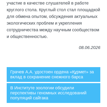
участие в качестве слушателей в работе
круглого стола. Круглый стол стал площадкой
для обмена опытом, обсуждения актуальных
экологических проблем и укрепления
сотрудничества между научным сообществом
и общественностью.
08.06.2026
Грачев А.А. удостоен ордена «Құрмет» за
вклад в сохранение снежного барса
Администратор
В Институте зоологии обсудили
10.06.2026
перспективы геномных исследований
популяций сайгака