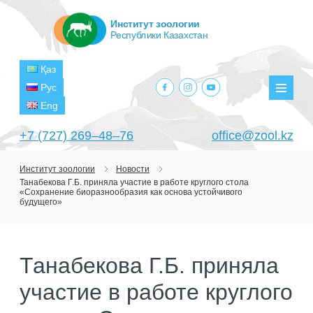
Институт зоологии
Республики Казахстан
Қаз
facebook.com
instagram.com
youtube.com
Рус
Мен
Eng
+7 (727) 269‒48‒76
office@zool.kz
Институт зоологии
Новости
Танабекова Г.Б. приняла участие в работе круглого стола
ГЛАВНАЯ
«Сохранение биоразнообразия как основа устойчивого
будущего»
ОБ ИНСТИТУТЕ
ЦЕЛИ И ЗАДАЧИ
ПОДРАЗДЕЛЕНИЯ
Танабекова Г.Б. приняла
РУКОВОДСТВО
ЛАБОРАТОРИИ
ПРОЕКТЫ
участие в работе круглого
СТРУКТУРА
ЛАБОРАТОРИЯ ТЕРИОЛОГИИ
НАУЧНО-ИССЛЕДОВАТЕЛЬСКИЕ
ТЕКУЩИЕ ПРОЕКТЫ
ИЗДАНИЯ