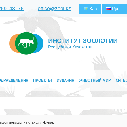
 269‒48‒76
office@zool.kz
Қаз
Рус
ИНСТИТУТ ЗООЛОГИИ
Республики Казахстан
ОДРАЗДЕЛЕНИЯ
ПРОЕКТЫ
ИЗДАНИЯ
ЖИВОТНЫЙ МИР
СИТЕ
ьшой ловушки на станции Чокпак