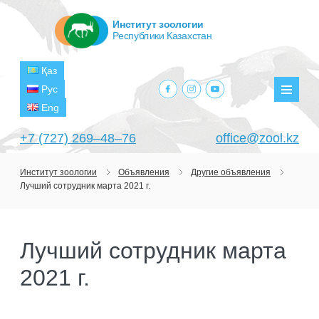
Институт зоологии
Республики Казахстан
Қаз
facebook.com
instagram.com
youtube.com
Рус
Мен
Eng
+7 (727) 269‒48‒76
office@zool.kz
Институт зоологии
Объявления
Другие объявления
Лучший сотрудник марта 2021 г.
ГЛАВНАЯ
ОБ ИНСТИТУТЕ
Лучший сотрудник марта
ЦЕЛИ И ЗАДАЧИ
ПОДРАЗДЕЛЕНИЯ
2021 г.
РУКОВОДСТВО
ЛАБОРАТОРИИ
ПРОЕКТЫ
СТРУКТУРА
ЛАБОРАТОРИЯ ТЕРИОЛОГИИ
НАУЧНО-ИССЛЕДОВАТЕЛЬСКИЕ
ТЕКУЩИЕ ПРОЕКТЫ
ИЗДАНИЯ