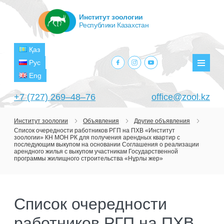
Институт зоологии
Республики Казахстан
Қаз
facebook.com
instagram.com
youtube.com
Рус
Мен
Eng
+7 (727) 269‒48‒76
office@zool.kz
Институт зоологии
Объявления
Другие объявления
Список очередности работников РГП на ПХВ «Институт
ГЛАВНАЯ
зоологии» КН МОН РК для получения арендных квартир с
последующим выкупом на основании Соглашения о реализации
ОБ ИНСТИТУТЕ
арендного жилья с выкупом участникам Государственной
программы жилищного строительства «Нұрлы жер»
ЦЕЛИ И ЗАДАЧИ
ПОДРАЗДЕЛЕНИЯ
РУКОВОДСТВО
ЛАБОРАТОРИИ
ПРОЕКТЫ
Список очередности
СТРУКТУРА
ЛАБОРАТОРИЯ ТЕРИОЛОГИИ
НАУЧНО-ИССЛЕДОВАТЕЛЬСКИЕ
ТЕКУЩИЕ ПРОЕКТЫ
работников РГП на ПХВ
ИЗДАНИЯ