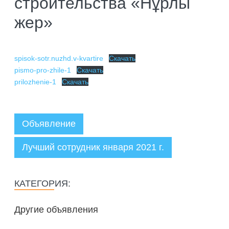
строительства «Нұрлы
ПОДГОТОВКА БИОЛОГИЧЕСКИХ
СОВМЕСТНО С НАУЧНЫМ
ОБОСНОВАНИЙ
жер»
ОБЩЕСТВОМ ТЕТИС
ОРГАНИЗАЦИЯ ТРЕНИНГОВ И
СЕЛЕВИНИЯ
СЕМИНАРОВ, ПОЛЕВЫХ ЭКСКУРСИЙ
SAIGA NEWS
spisok-sotr.nuzhd.v-kvartire
Скачать
ОРГАНИЗАЦИЯ ПОЛЕВЫХ ПРАКТИК,
pismo-pro-zhile-1
Скачать
СТАЖИРОВОК
prilozhenie-1
Скачать
Объявление
Лучший сотрудник января 2021 г.
Администратор
06.11.2020
КАТЕГОРИЯ:
Другие объявления