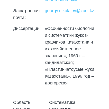
ПОДГОТОВКА БИОЛОГИЧЕСКИХ
СОВМЕСТНО С НАУЧНЫМ
ОБОСНОВАНИЙ
ОБЩЕСТВОМ ТЕТИС
Электронная
georgy.nikolajev@zool.kz
ОРГАНИЗАЦИЯ ТРЕНИНГОВ И
почта:
СЕЛЕВИНИЯ
СЕМИНАРОВ, ПОЛЕВЫХ ЭКСКУРСИЙ
SAIGA NEWS
Диссертации:
«Особенности биологии
ОРГАНИЗАЦИЯ ПОЛЕВЫХ ПРАКТИК,
СТАЖИРОВОК
и систематики жуков-
кравчиков Казахстана и
их хозяйственное
значение», 1969 г –
кандидатская;
«Пластинчатоусые жуки
Казахстана», 1996 год –
докторская
Область
Систематика