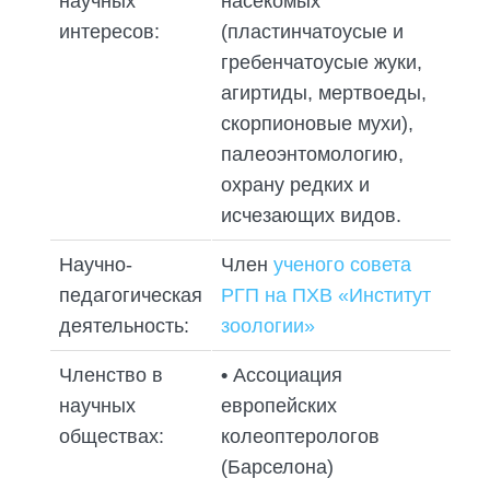
научных
насекомых
интересов:
(пластинчатоусые и
гребенчатоусые жуки,
агиртиды, мертвоеды,
скорпионовые мухи),
палеоэнтомологию,
охрану редких и
исчезающих видов.
Научно-
Член
ученого совета
педагогическая
РГП на ПХВ «Институт
деятельность:
зоологии»
Членство в
•
Ассоциация
научных
европейских
обществах:
колеоптерологов
(Барселона)