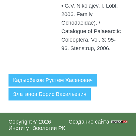
•
G.V. Nikolajev, I. Löbl.
2006. Family
Ochodaeidae). /
Catalogue of Palaearctic
Coleoptera. Vol. 3: 95-
96. Stenstrup, 2006.
Кадырбеков Рустем Хасенович
Златанов Борис Васильевич
Администратор
29.09.2022
Copyright © 2026
Создание сайта
Институт Зоологии РК