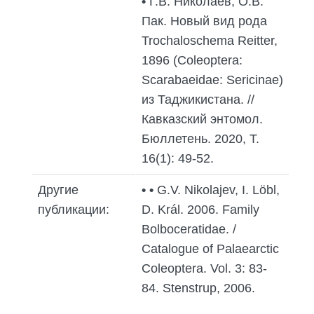
•
Г.В. Николаев, O.В.
Пак. Новый вид рода
Trochaloschema Reitter,
1896 (Coleoptera:
Scarabaeidae: Sericinae)
из Таджикистана. //
Кавказский энтомол.
Бюллетень. 2020, Т.
16(1): 49-52.
Другие
•
•
G.V. Nikolajev, I. Löbl,
публикации:
D. Král. 2006. Family
Bolboceratidae. /
Catalogue of Palaearctic
Coleoptera. Vol. 3: 83-
84. Stenstrup, 2006.