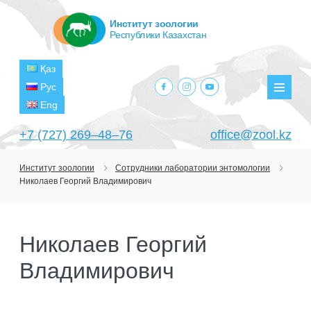
Институт зоологии
Республики Казахстан
Қаз
facebook.com
instagram.com
youtube.com
Рус
Мен
Eng
+7 (727) 269‒48‒76
office@zool.kz
Институт зоологии
Сотрудники лаборатории энтомологии
Николаев Георгий Владимирович
ГЛАВНАЯ
ОБ ИНСТИТУТЕ
Николаев Георгий
ЦЕЛИ И ЗАДАЧИ
ПОДРАЗДЕЛЕНИЯ
Владимирович
РУКОВОДСТВО
ЛАБОРАТОРИИ
ПРОЕКТЫ
СТРУКТУРА
ЛАБОРАТОРИЯ ТЕРИОЛОГИИ
НАУЧНО-ИССЛЕДОВАТЕЛЬСКИЕ
ТЕКУЩИЕ ПРОЕКТЫ
ИЗДАНИЯ