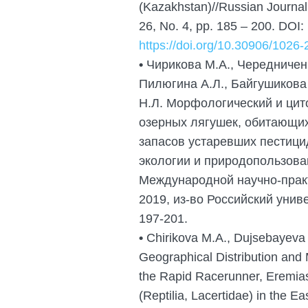
(Kazakhstan)//Russian Journal 
26, No. 4, pp. 185 – 200. DOI:
https://doi.org/10.30906/1026
•
Чирикова М.А., Чередниченк
Пилюгина А.Л., Байгушикова 
Н.Л. Морфологический и цит
озерных лягушек, обитающих
запасов устаревших пестиц
экологии и природопользова
Международной научно-практ
2019, из-во Российский унив
197-201.
•
Chirikova M.A., Dujsebayeva T
Geographical Distribution and M
the Rapid Racerunner, Eremias
(Reptilia, Lacertidae) in the Ea