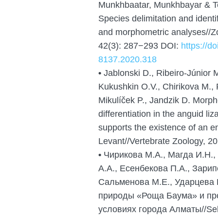
Munkhbaatar, Munkhbayar & Te
Species delimitation and ident
and morphometric analyses//Z
42(3): 287−293 DOI:
https://d
8137.2020.318
•
Jablonski D., Ribeiro-Júnior M
Kukushkin O.V., Chirikova M., P
Mikulíček P., Jandzik D. Morph
differentiation in the anguid 
supports the existence of an e
Levant//Vertebrate Zoology, 2
•
Чирикова М.А., Магда И.Н.,
А.А., Есенбекова П.А., Зарип
Сальменова М.Е., Ударцева 
природы «Роща Баума» и пр
условиях города Алматы//Sele