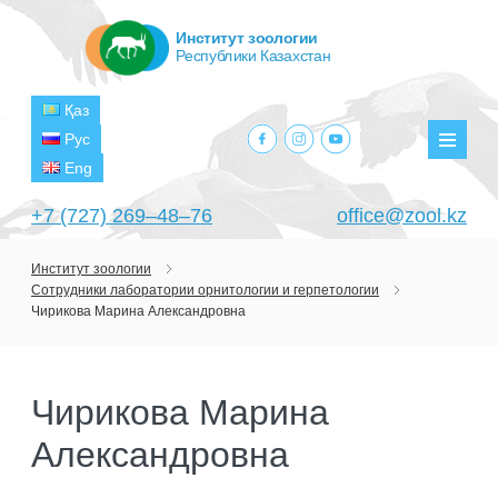
Институт зоологии
Республики Казахстан
Қаз
facebook.com
instagram.com
youtube.com
Рус
Мен
Eng
+7 (727) 269‒48‒76
office@zool.kz
Институт зоологии
Сотрудники лаборатории орнитологии и герпетологии
ГЛАВНАЯ
Чирикова Марина Александровна
ОБ ИНСТИТУТЕ
ЦЕЛИ И ЗАДАЧИ
ПОДРАЗДЕЛЕНИЯ
Чирикова Марина
РУКОВОДСТВО
ЛАБОРАТОРИИ
ПРОЕКТЫ
Александровна
СТРУКТУРА
ЛАБОРАТОРИЯ ТЕРИОЛОГИИ
НАУЧНО-ИССЛЕДОВАТЕЛЬСКИЕ
ТЕКУЩИЕ ПРОЕКТЫ
ИЗДАНИЯ