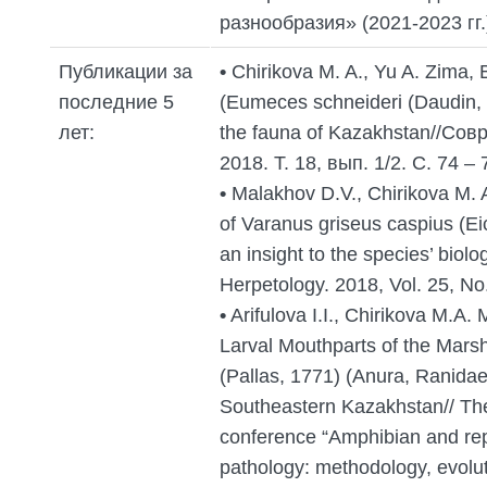
разнообразия» (2021-2023 гг.
Публикации за
•
Chirikova M. A., Yu A. Zima, 
последние 5
(Eumeces schneideri (Daudin, 
лет:
the fauna of Kazakhstan//Со
2018. Т. 18, вып. 1/2. С. 74 – 
•
Malakhov D.V., Chirikova M. A
of Varanus griseus caspius (Ei
an insight to the species’ biolo
Herpetology. 2018, Vol. 25, No
•
Arifulova I.I., Chirikova M.A. 
Larval Mouthparts of the Mars
(Pallas, 1771) (Anura, Ranidae
Southeastern Kazakhstan// The
conference “Amphibian and rep
pathology: methodology, evolut