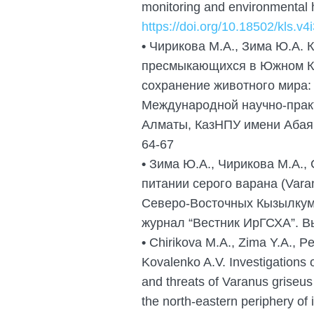
monitoring and environmental h
https://doi.org/10.18502/kls.v4
•
Чирикова М.А., Зима Ю.А. К
пресмыкающихся в Южном Ка
сохранение животного мира
Международной научно-прак
Алматы, КазНПУ имени Абая (
64-67
•
Зима Ю.А., Чирикова М.А., 
питании серого варана (Varan
Северо-Восточных Кызылкума
журнал “Вестник ИрГСХА”. Вы
•
Chirikova M.A., Zima Y.A., Pe
Kovalenko A.V. Investigations o
and threats of Varanus griseus
the north-eastern periphery of 