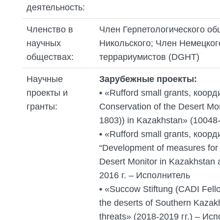
деятельность:
Членство в
Член Герпетологического об
научных
Никольского; Член Немецког
обществах:
террариумистов (DGHT)
Научные
Зарубежные проекты:
проекты и
•
«Rufford small grants, коор
гранты:
Conservation of the Desert Mon
1803)) in Kazakhstan» (10048
•
«Rufford small grants, коор
“Development of measures for 
Desert Monitor in Kazakhstan 
2016 г. – Исполнитель
•
«Succow Stiftung (CADI Fello
the deserts of Southern Kazakh
threats» (2018-2019 гг.) – Ис