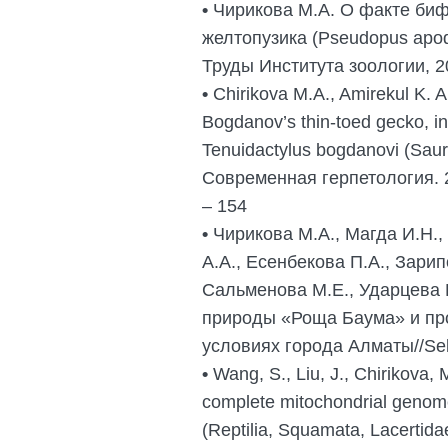
•
Чирикова М.А. О факте биф
желтопузика (Pseudopus apo
Труды Института зоологии, 2
•
Chirikova M.A., Amirekul K. A
Bogdanov’s thin-toed gecko, i
Tenuidactylus bogdanovi (Saur
Cовременная герпетология. 20
– 154
•
Чирикова М.А., Магда И.Н.,
А.А., Есенбекова П.А., Зарип
Сальменова М.Е., Ударцева 
природы «Роща Баума» и пр
условиях города Алматы//Selev
•
Wang, S., Liu, J., Chirikova, 
complete mitochondrial genom
(Reptilia, Squamata, Lacertida