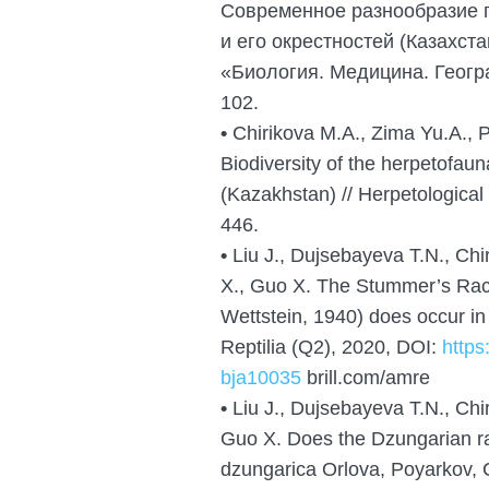
Современное разнообразие 
и его окрестностей (Казахста
«Биология. Медицина. Геогра
102.
•
Chirikova M.A., Zima Yu.A., P
Biodiversity of the herpetofa
(Kazakhstan) // Herpetological
446.
•
Liu J., Dujsebayeva T.N., Ch
X., Guo X. The Stummer’s Ra
Wettstein, 1940) does occur in
Reptilia (Q2), 2020, DOI:
https
bja10035
brill.com/amre
•
Liu J., Dujsebayeva T.N., Chir
Guo X. Does the Dzungarian r
dzungarica Orlova, Poyarkov, 