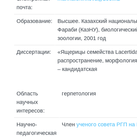
ПОДГОТОВКА БИОЛОГИЧЕСКИХ
СОВМЕСТНО С НАУЧНЫМ
ОБОСНОВАНИЙ
почта:
ОБЩЕСТВОМ ТЕТИС
ОРГАНИЗАЦИЯ ТРЕНИНГОВ И
Образование:
Высшее. Казахский национальн
СЕЛЕВИНИЯ
СЕМИНАРОВ, ПОЛЕВЫХ ЭКСКУРСИЙ
Фараби (КазНУ), биологически
SAIGA NEWS
ОРГАНИЗАЦИЯ ПОЛЕВЫХ ПРАКТИК,
зоологии, 2001 год
СТАЖИРОВОК
Диссертации:
«Ящерицы семейства Lacertida
распространение, морфология,
– кандидатская
Область
герпетология
научных
интересов:
Научно-
Член
ученого совета РГП на
педагогическая