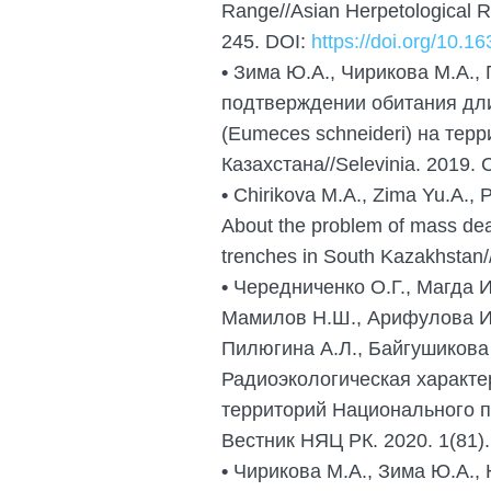
Range//Asian Herpetological R
245. DOI:
https://doi.org/10.1
•
Зима Ю.А., Чирикова М.А., 
подтверждении обитания дл
(Eumeces schneideri) на тер
Казахстана//Selevinia. 2019. С
•
Chirikova M.A., Zima Yu.A., P
About the problem of mass deat
trenches in South Kazakhstan//
•
Чередниченко О.Г., Магда И
Мамилов Н.Ш., Арифулова И.
Пилюгина А.Л., Байгушикова 
Радиоэкологическая характе
территорий Национального п
Вестник НЯЦ РК. 2020. 1(81).
•
Чирикова М.А., Зима Ю.А., 