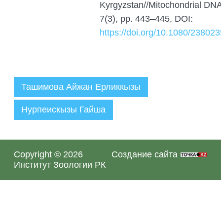
Kyrgyzstan//Mitochondrial DNA
7(3), pp. 443–445, DOI:
https://doi.org/10.1080/23802
Ташимова Айжан Ерликкызы
Нурпеискызы Гайша
Администратор
04.05.2023
Copyright © 2026
Создание сайта
Институт Зоологии РК