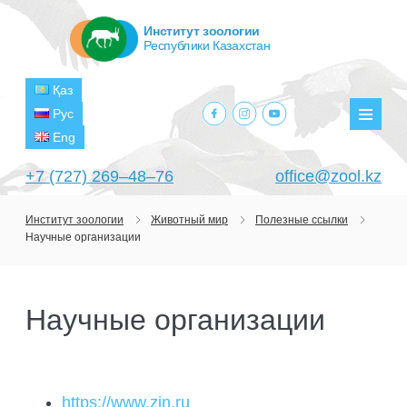
Институт зоологии
Республики Казахстан
Қаз
facebook.com
instagram.com
youtube.com
Рус
Мен
Eng
+7 (727) 269‒48‒76
office@zool.kz
Институт зоологии
Животный мир
Полезные ссылки
Научные организации
ГЛАВНАЯ
ОБ ИНСТИТУТЕ
Научные организации
ЦЕЛИ И ЗАДАЧИ
ПОДРАЗДЕЛЕНИЯ
РУКОВОДСТВО
ЛАБОРАТОРИИ
ПРОЕКТЫ
СТРУКТУРА
ЛАБОРАТОРИЯ ТЕРИОЛОГИИ
НАУЧНО-ИССЛЕДОВАТЕЛЬСКИЕ
ТЕКУЩИЕ ПРОЕКТЫ
https://www.zin.ru
ИЗДАНИЯ