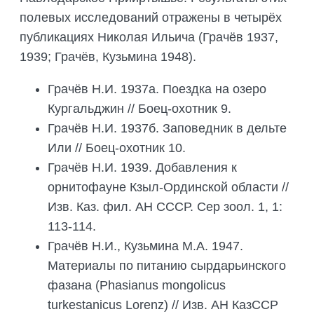
полевых исследований отражены в четырёх
публикациях Николая Ильича (Грачёв 1937,
1939; Грачёв, Кузьмина 1948).
Грачёв Н.И. 1937а. Поездка на озеро
Кургальджин // Боец-охотник 9.
Грачёв Н.И. 1937б. Заповедник в дельте
Или // Боец-охотник 10.
Грачёв Н.И. 1939. Добавления к
орнитофауне Кзыл-Ординской области //
Изв. Каз. фил. АН СССР. Сер зоол. 1, 1:
113-114.
Грачёв Н.И., Кузьмина М.А. 1947.
Материалы по питанию сырдарьинского
фазана (Phasianus mongolicus
turkestanicus Lorenz) // Изв. АН КазССР