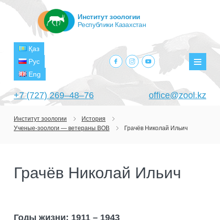
Институт зоологии
Республики Казахстан
Қаз
facebook.com
instagram.com
youtube.com
Рус
Мен
Eng
+7 (727) 269‒48‒76
office@zool.kz
Институт зоологии
История
Ученые-зоологи — ветераны ВОВ
Грачёв Николай Ильич
ГЛАВНАЯ
ОБ ИНСТИТУТЕ
Грачёв Николай Ильич
ЦЕЛИ И ЗАДАЧИ
ПОДРАЗДЕЛЕНИЯ
РУКОВОДСТВО
ЛАБОРАТОРИИ
ПРОЕКТЫ
СТРУКТУРА
ЛАБОРАТОРИЯ ТЕРИОЛОГИИ
НАУЧНО-ИССЛЕДОВАТЕЛЬСКИЕ
ТЕКУЩИЕ ПРОЕКТЫ
Годы жизни: 1911 – 1943
ИЗДАНИЯ