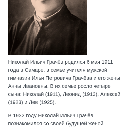
ПОДГОТОВКА БИОЛОГИЧЕСКИХ
СОВМЕСТНО С НАУЧНЫМ
ОБОСНОВАНИЙ
ОБЩЕСТВОМ ТЕТИС
ОРГАНИЗАЦИЯ ТРЕНИНГОВ И
СЕЛЕВИНИЯ
СЕМИНАРОВ, ПОЛЕВЫХ ЭКСКУРСИЙ
SAIGA NEWS
ОРГАНИЗАЦИЯ ПОЛЕВЫХ ПРАКТИК,
СТАЖИРОВОК
Николай Ильич Грачёв родился 6 мая 1911
года в Самаре, в семье учителя мужской
гимназии Ильи Петровича Грачёва и его жены
Анны Ивановны. В их семье росло четыре
сына: Николай (1911), Леонид (1913), Алексей
(1923) и Лев (1925).
В 1932 году Николай Ильич Грачёв
познакомился со своей будущей женой