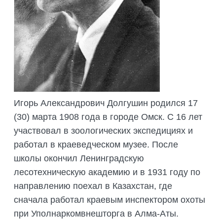
ПОДГОТОВКА БИОЛОГИЧЕСКИХ
СОВМЕСТНО С НАУЧНЫМ
ОБОСНОВАНИЙ
ОБЩЕСТВОМ ТЕТИС
ОРГАНИЗАЦИЯ ТРЕНИНГОВ И
СЕЛЕВИНИЯ
СЕМИНАРОВ, ПОЛЕВЫХ ЭКСКУРСИЙ
SAIGA NEWS
ОРГАНИЗАЦИЯ ПОЛЕВЫХ ПРАКТИК,
СТАЖИРОВОК
Игорь Александрович Долгушин родился 17
(30) марта 1908 года в городе Омск. С 16 лет
участвовал в зоологических экспедициях и
работал в краеведческом музее. После
школы окончил Ленинградскую
лесотехническую академию и в 1931 году по
направлению поехал в Казахстан, где
сначала работал краевым инспектором охоты
при Уполнаркомвнешторга в Алма-Аты.