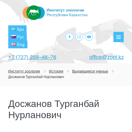
Институт зоологии
Республики Казахстан
Қаз
facebook.com
instagram.com
youtube.com
Рус
Мен
Eng
+7 (727) 269‒48‒76
office@zool.kz
Институт зоологии
История
Выдающиеся ученые
Досжанов Турганбай Нурланович
ГЛАВНАЯ
ОБ ИНСТИТУТЕ
Досжанов Турганбай
ЦЕЛИ И ЗАДАЧИ
ПОДРАЗДЕЛЕНИЯ
Нурланович
РУКОВОДСТВО
ЛАБОРАТОРИИ
ПРОЕКТЫ
СТРУКТУРА
ЛАБОРАТОРИЯ ТЕРИОЛОГИИ
НАУЧНО-ИССЛЕДОВАТЕЛЬСКИЕ
ТЕКУЩИЕ ПРОЕКТЫ
ИЗДАНИЯ