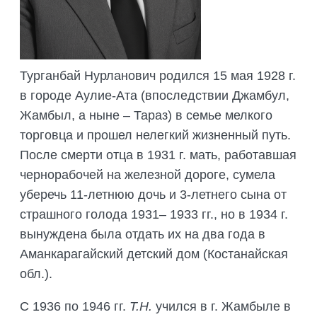
ПОДГОТОВКА БИОЛОГИЧЕСКИХ
СОВМЕСТНО С НАУЧНЫМ
ОБОСНОВАНИЙ
ОБЩЕСТВОМ ТЕТИС
ОРГАНИЗАЦИЯ ТРЕНИНГОВ И
СЕЛЕВИНИЯ
СЕМИНАРОВ, ПОЛЕВЫХ ЭКСКУРСИЙ
Турганбай Нурланович родился 15 мая 1928 г.
SAIGA NEWS
ОРГАНИЗАЦИЯ ПОЛЕВЫХ ПРАКТИК,
в городе Аулие-Ата (впоследствии Джамбул,
СТАЖИРОВОК
Жамбыл, а ныне – Тараз) в семье мелкого
торговца и прошел нелегкий жизненный путь.
После смерти отца в 1931 г. мать, работавшая
чернорабочей на железной дороге, сумела
уберечь 11-летнюю дочь и 3-летнего сына от
страшного голода 1931– 1933 гг., но в 1934 г.
вынуждена была отдать их на два года в
Аманкарагайский детский дом (Костанайская
обл.).
С 1936 по 1946 гг.
Т.Н.
учился в г. Жамбыле в