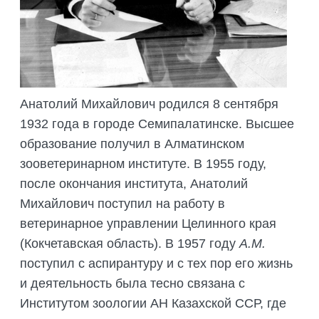
ПОДГОТОВКА БИОЛОГИЧЕСКИХ
СОВМЕСТНО С НАУЧНЫМ
ОБОСНОВАНИЙ
ОБЩЕСТВОМ ТЕТИС
ОРГАНИЗАЦИЯ ТРЕНИНГОВ И
СЕЛЕВИНИЯ
СЕМИНАРОВ, ПОЛЕВЫХ ЭКСКУРСИЙ
SAIGA NEWS
ОРГАНИЗАЦИЯ ПОЛЕВЫХ ПРАКТИК,
СТАЖИРОВОК
Анатолий Михайлович родился 8 сентября
1932 года в городе Семипалатинске. Высшее
образование получил в Алматинском
зооветеринарном институте. В 1955 году,
после окончания института, Анатолий
Михайлович поступил на работу в
ветеринарное управлении Целинного края
(Кокчетавская область). В 1957 году
А.М.
поступил с аспирантуру и с тех пор его жизнь
и деятельность была тесно связана с
Институтом зоологии АН Казахской ССР, где