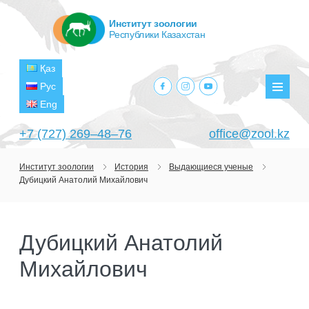
Институт зоологии
Республики Казахстан
Қаз
facebook.com
instagram.com
youtube.com
Рус
Мен
Eng
+7 (727) 269‒48‒76
office@zool.kz
Институт зоологии
История
Выдающиеся ученые
Дубицкий Анатолий Михайлович
ГЛАВНАЯ
ОБ ИНСТИТУТЕ
Дубицкий Анатолий
ЦЕЛИ И ЗАДАЧИ
ПОДРАЗДЕЛЕНИЯ
Михайлович
РУКОВОДСТВО
ЛАБОРАТОРИИ
ПРОЕКТЫ
СТРУКТУРА
ЛАБОРАТОРИЯ ТЕРИОЛОГИИ
НАУЧНО-ИССЛЕДОВАТЕЛЬСКИЕ
ТЕКУЩИЕ ПРОЕКТЫ
ИЗДАНИЯ