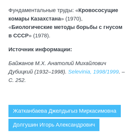
Фундаментальные труды: «
Кровососущие
комары Казахстана
» (1970),
«
Биологические методы борьбы с гнусом
в СССР
» (1978).
Источник информации:
Байжанов М.Х. Анатолий Михайлович
Дубицкий (1932–1998).
Selevinia, 1998/1999
. –
C. 252.
Жатканбаева Джелдыгыз Миркасимовна
Долгушин Игорь Александрович
Администратор
22.08.2025