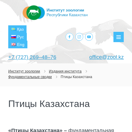
Институт зоологии
Республики Казахстан
Қаз
facebook.com
instagram.com
youtube.com
Рус
Мен
Eng
+7 (727) 269‒48‒76
office@zool.kz
Институт зоологии
Издания института
Фундаментальные сводки
Птицы Казахстана
ГЛАВНАЯ
ОБ ИНСТИТУТЕ
Птицы Казахстана
ЦЕЛИ И ЗАДАЧИ
ПОДРАЗДЕЛЕНИЯ
РУКОВОДСТВО
ЛАБОРАТОРИИ
ПРОЕКТЫ
СТРУКТУРА
ЛАБОРАТОРИЯ ТЕРИОЛОГИИ
НАУЧНО-ИССЛЕДОВАТЕЛЬСКИЕ
ТЕКУЩИЕ ПРОЕКТЫ
«Птицы Казахстана» –
фундаментальная
ИЗДАНИЯ