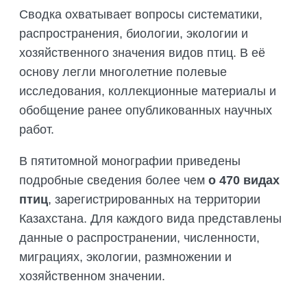
ПОДГОТОВКА БИОЛОГИЧЕСКИХ
СОВМЕСТНО С НАУЧНЫМ
Сводка охватывает вопросы систематики,
ОБОСНОВАНИЙ
ОБЩЕСТВОМ ТЕТИС
распространения, биологии, экологии и
ОРГАНИЗАЦИЯ ТРЕНИНГОВ И
хозяйственного значения видов птиц. В её
СЕЛЕВИНИЯ
СЕМИНАРОВ, ПОЛЕВЫХ ЭКСКУРСИЙ
основу легли многолетние полевые
SAIGA NEWS
ОРГАНИЗАЦИЯ ПОЛЕВЫХ ПРАКТИК,
исследования, коллекционные материалы и
СТАЖИРОВОК
обобщение ранее опубликованных научных
работ.
В пятитомной монографии приведены
подробные сведения более чем
о 470 видах
птиц
, зарегистрированных на территории
Казахстана. Для каждого вида представлены
данные о распространении, численности,
миграциях, экологии, размножении и
хозяйственном значении.