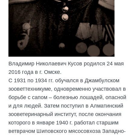
ПОДГОТОВКА БИОЛОГИЧЕСКИХ
СОВМЕСТНО С НАУЧНЫМ
ОБОСНОВАНИЙ
ОБЩЕСТВОМ ТЕТИС
ОРГАНИЗАЦИЯ ТРЕНИНГОВ И
СЕЛЕВИНИЯ
СЕМИНАРОВ, ПОЛЕВЫХ ЭКСКУРСИЙ
SAIGA NEWS
ОРГАНИЗАЦИЯ ПОЛЕВЫХ ПРАКТИК,
СТАЖИРОВОК
Владимир Николаевич Кусов родился 24 мая
2016 года в г. Омске.
С 1931 по 1934 гг. обучался в Джамбулском
зооветтехникуме, одновременно участвовал в
борьбе с сапом – болезнью лошадей, опасной
и для людей. Затем поступил в Алматинский
зооветеринарный институт, после окончания
которого в январе 1940 г. работал старшим
ветврачом Шиповского мясосовхоза Западно-