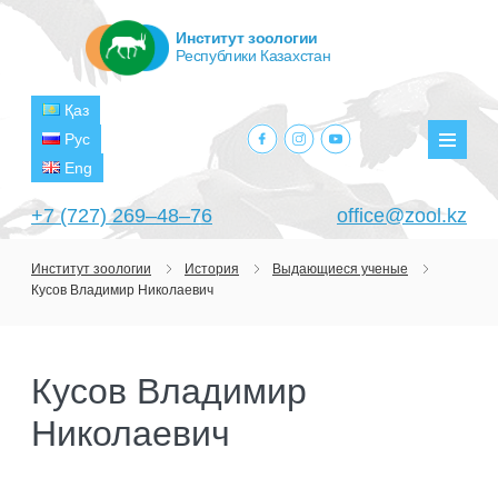
Институт зоологии
Республики Казахстан
Қаз
facebook.com
instagram.com
youtube.com
Рус
Мен
Eng
+7 (727) 269‒48‒76
office@zool.kz
Институт зоологии
История
Выдающиеся ученые
Кусов Владимир Николаевич
ГЛАВНАЯ
ОБ ИНСТИТУТЕ
Кусов Владимир
ЦЕЛИ И ЗАДАЧИ
ПОДРАЗДЕЛЕНИЯ
Николаевич
РУКОВОДСТВО
ЛАБОРАТОРИИ
ПРОЕКТЫ
СТРУКТУРА
ЛАБОРАТОРИЯ ТЕРИОЛОГИИ
НАУЧНО-ИССЛЕДОВАТЕЛЬСКИЕ
ТЕКУЩИЕ ПРОЕКТЫ
ИЗДАНИЯ