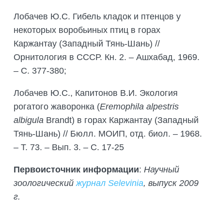
Лобачев Ю.С. Гибель кладок и птенцов у
некоторых воробьиных птиц в горах
Каржантау (Западный Тянь-Шань) //
Орнитология в СССР. Кн. 2. – Ашхабад, 1969.
– С. 377-380;
Лобачев Ю.С., Капитонов В.И. Экология
рогатого жаворонка (
Eremophila alpestris
albigula
Brandt) в горах Каржантау (Западный
Тянь-Шань) // Бюлл. МОИП, отд. биол. – 1968.
– Т. 73. – Вып. 3. – С. 17-25
Первоисточник информации
:
Научный
зоологический
журнал Selevinia
, выпуск 2009
г.