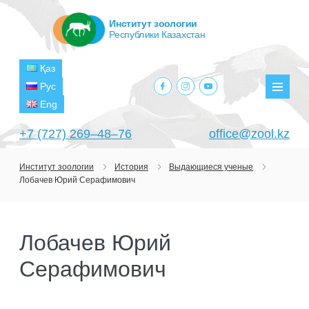
Институт зоологии
Республики Казахстан
Қаз
facebook.com
instagram.com
youtube.com
Рус
Мен
Eng
+7 (727) 269‒48‒76
office@zool.kz
Институт зоологии
История
Выдающиеся ученые
Лобачев Юрий Серафимович
ГЛАВНАЯ
ОБ ИНСТИТУТЕ
Лобачев Юрий
ЦЕЛИ И ЗАДАЧИ
ПОДРАЗДЕЛЕНИЯ
Серафимович
РУКОВОДСТВО
ЛАБОРАТОРИИ
ПРОЕКТЫ
СТРУКТУРА
ЛАБОРАТОРИЯ ТЕРИОЛОГИИ
НАУЧНО-ИССЛЕДОВАТЕЛЬСКИЕ
ТЕКУЩИЕ ПРОЕКТЫ
ИЗДАНИЯ