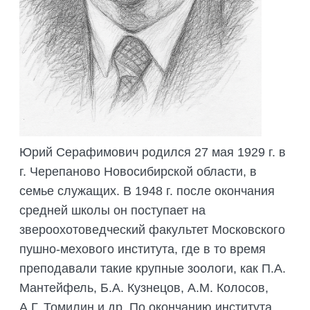
ПОДГОТОВКА БИОЛОГИЧЕСКИХ
СОВМЕСТНО С НАУЧНЫМ
ОБОСНОВАНИЙ
ОБЩЕСТВОМ ТЕТИС
ОРГАНИЗАЦИЯ ТРЕНИНГОВ И
СЕЛЕВИНИЯ
СЕМИНАРОВ, ПОЛЕВЫХ ЭКСКУРСИЙ
SAIGA NEWS
ОРГАНИЗАЦИЯ ПОЛЕВЫХ ПРАКТИК,
СТАЖИРОВОК
Юрий Серафимович родился 27 мая 1929 г. в
г. Черепаново Новосибирской области, в
семье служащих. В 1948 г. после окончания
средней школы он поступает на
звероохотоведческий факультет Московского
пушно-мехового института, где в то время
преподавали такие крупные зоологи, как П.А.
Мантейфель, Б.А. Кузнецов, А.М. Колосов,
А.Г. Томилин и др. По окончанию института