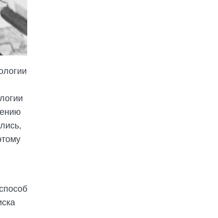
ологии
ологии
чению
лись,
этому
способ
иска