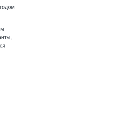
етодом
ом
анты,
ся