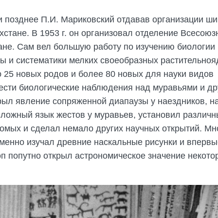
 позднее П.И. Мариковский отдавав организации ши
стане. В 1953 г. он организовал отделение Всесоюз
ане. Сам вел большую работу по изучению биологии
ны и систематики мелких своеобразных растительно
 25 новых родов и более 80 новых для науки видов
 вести биологические наблюдения над муравьями и д
рыл явление сопряженной диапаузы у наездников, н
сложный язык жестов у муравьев, установил различ
омых и сделал немало других научных открытий. Мн
еменно изучал древние наскальные рисунки и впервы
 оп попутно открыл астрономическое значение некото