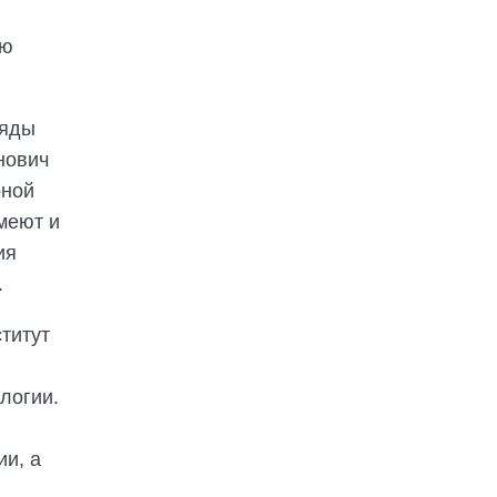
ую
ряды
нович
рной
меют и
ия
.
ститут
логии.
ии, а