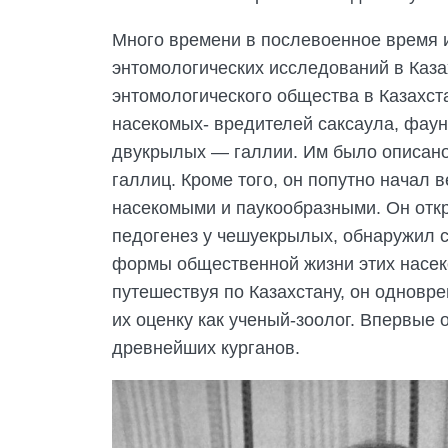
Много времени в послевоенное время и
энтомологических исследований в Казах
энтомологического общества в Казахст
насекомых- вредителей саксаула, фау
двукрылых — галлии. Им было описано
галлиц. Кроме того, он попутно начал
насекомыми и паукообразными. Он отк
педогенез у чешуекрылых, обнаружил 
формы общественной жизни этих насек
путешествуя по Казахстану, он одновр
их оценку как ученый-зоолог. Впервые
древнейших курганов.