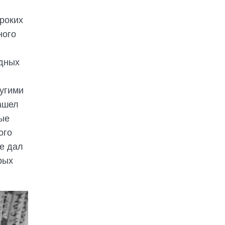
роких
ного
ядных
ругими
ашел
ные
ого
е дал
рых