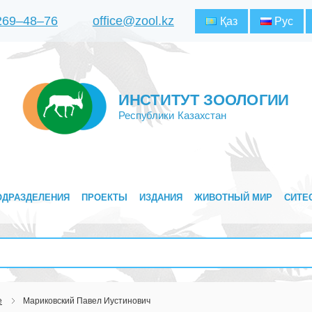
 269‒48‒76
office@zool.kz
Қаз
Рус
ИНСТИТУТ ЗООЛОГИИ
Республики Казахстан
ОДРАЗДЕЛЕНИЯ
ПРОЕКТЫ
ИЗДАНИЯ
ЖИВОТНЫЙ МИР
СИТЕ
е
Мариковский Павел Иустинович