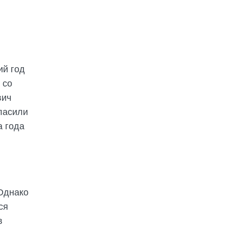
ий год
 со
вич
гласили
а года
Однако
ся
в