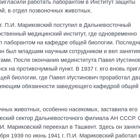
 пригласили работать лаборантом в Институт защиты
ий, в отдел позвоночных животных.
 г. П.И. Мариковский поступил в Дальневосточный
рственный медицинский институт, где одновременно
л лаборантом на кафедре общей биологии. Последн
он был младшим научным сотрудником и вел занятия
тами. После окончания мединститута Павел Иустино
к на противочумный пункт. В 1937 г. его вновь при
бщей биологии, где Павел Иустинович проработал дв
олняющим обязанности заведующего кафедрой общей
ичных животных, особенно насекомых, заставила его
ческий сектор Дальневосточного филиала АН СССР. 
И. Мариковский переехал в Ташкент. Здесь он занял
ря 1939 по июнь 1941 г. П.И. Мариковский работал 