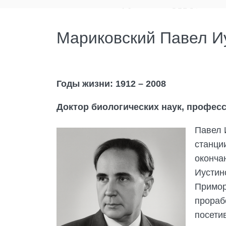
Мариковский Павел И
Годы жизни: 1912 – 2008
Доктор биологических наук, професс
Павел 
станци
оконча
Иустин
Примор
прораб
посети