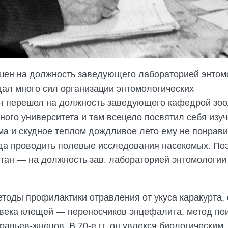
ашен на должность заведующего лабораторией энтом
дал много сил организации энтомологических
 он перешел на должность заведующего кафедрой зо
ного университета и там всецело посвятил себя изу
ма и скудное теплом дождливое лето ему не понрави
ода проводить полевые исследования насекомых. По
хстан — на должность зав. лабораторией энтомологии
оды профилактики отравления от укуса каракурта, 
овека клещей — переносчиков энцефалита, метод по
равьев-жнецов. В 70-е гг. он увлекся биологическим