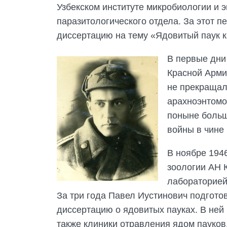
Узбекском институте микробиологии и 
паразитологического отдела. За этот 
диссертацию на тему «Ядовитый паук к
В первые дни
Красной Арми
не прекращал
арахноэнтомо
поныне больш
войны в чине
В ноябре 1946
зоологии АН 
лабораторией
За три года Павел Иустинович подгото
диссертацию о ядовитых пауках. В ней
также клиники отравления ядом пауков