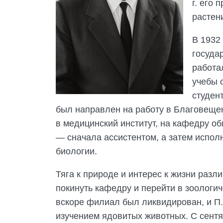
г. его
растен
В 1932
госуда
работа
учебы 
студен
был направлен на работу в Благовещенс
в медицинский институт, на кафедру о
— сначала ассистентом, а затем исп
биологии.
Тяга к природе и интерес к жизни разл
покинуть кафедру и перейти в зоологи
вскоре филиал был ликвидирован, и П.
изучением ядовитых животных. С сентяб