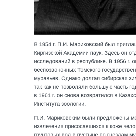
В 1954 г. П.И. Мариковский был пригл
Киргизской Академии паук. Здесь он от
исследований в республике. В 1956 г.
беспозвоночных Томского государствен
муравьев. Однако долгая сибирская зи
так как не позволяли большую часть г
в 1961 г. он снова возвратился в Каза
Института зоологии.
П.И. Мариковским были предложены мет
извлечения присосавшихся к коже чел
грунтовых вод в пустыне по гнездам му