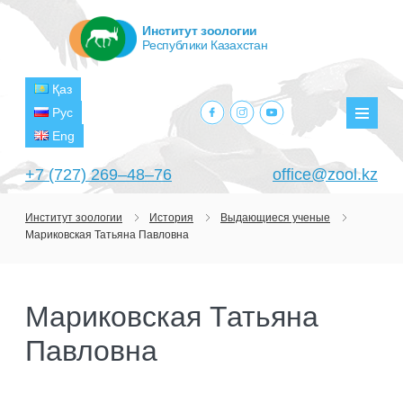
Институт зоологии
Республики Казахстан
Қаз
facebook.com
instagram.com
youtube.com
Рус
Мен
Eng
+7 (727) 269‒48‒76
office@zool.kz
Институт зоологии
История
Выдающиеся ученые
Мариковская Татьяна Павловна
ГЛАВНАЯ
ОБ ИНСТИТУТЕ
Мариковская Татьяна
ЦЕЛИ И ЗАДАЧИ
ПОДРАЗДЕЛЕНИЯ
Павловна
РУКОВОДСТВО
ЛАБОРАТОРИИ
ПРОЕКТЫ
СТРУКТУРА
ЛАБОРАТОРИЯ ТЕРИОЛОГИИ
НАУЧНО-ИССЛЕДОВАТЕЛЬСКИЕ
ТЕКУЩИЕ ПРОЕКТЫ
ИЗДАНИЯ