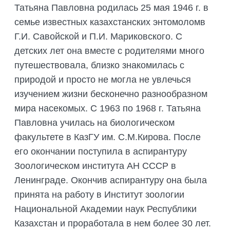
ПОДГОТОВКА БИОЛОГИЧЕСКИХ
Татьяна Павловна родилась 25 мая 1946 г. в
СОВМЕСТНО С НАУЧНЫМ
ОБОСНОВАНИЙ
ОБЩЕСТВОМ ТЕТИС
семье известных казахстанских энтомоломв
ОРГАНИЗАЦИЯ ТРЕНИНГОВ И
Г.И. Савойской и П.И. Мариковского. С
СЕЛЕВИНИЯ
СЕМИНАРОВ, ПОЛЕВЫХ ЭКСКУРСИЙ
детских лет она вместе с родителями много
SAIGA NEWS
ОРГАНИЗАЦИЯ ПОЛЕВЫХ ПРАКТИК,
путешествовала, близко знакомилась с
СТАЖИРОВОК
природой и просто не могла не увлечься
изучением жизни бесконечно разнообразном
мира насекомых. С 1963 по 1968 г. Татьяна
Павловна училась на биологическом
факультете в КазГУ им. С.М.Кирова. После
его окончании поступила в аспирантуру
Зоологическом института АН СССР в
Ленинграде. Окончив аспирантуру она была
принята на работу в Институт зоологии
Национальной Академии наук Республики
Казахстан и проработала в нем более З0 лет.