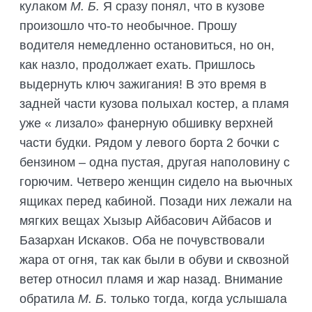
кулаком
М. Б.
Я сразу понял, что в кузове
произошло что-то необычное. Прошу
водителя немедленно остановиться, но он,
как назло, продолжает ехать. Пришлось
выдернуть ключ зажигания! В это время в
задней части кузова полыхал костер, а пламя
уже « лизало» фанерную обшивку верхней
части будки. Рядом у левого борта 2 бочки с
бензином – одна пустая, другая наполовину с
горючим. Четверо женщин сидело на вьючных
ящиках перед кабиной. Позади них лежали на
мягких вещах Хызыр Айбасович Айбасов и
Базархан Искаков. Оба не почувствовали
жара от огня, так как были в обуви и сквозной
ветер относил пламя и жар назад. Внимание
обратила
М. Б.
только тогда, когда услышала