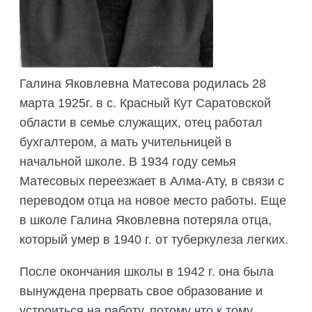
ПОДГОТОВКА БИОЛОГИЧЕСКИХ
СОВМЕСТНО С НАУЧНЫМ
ОБОСНОВАНИЙ
ОБЩЕСТВОМ ТЕТИС
ОРГАНИЗАЦИЯ ТРЕНИНГОВ И
СЕЛЕВИНИЯ
СЕМИНАРОВ, ПОЛЕВЫХ ЭКСКУРСИЙ
SAIGA NEWS
ОРГАНИЗАЦИЯ ПОЛЕВЫХ ПРАКТИК,
Галина Яковлевна Матесова родилась 28
СТАЖИРОВОК
марта 1925г. в с. Красный Кут Саратовской
области в семье служащих, отец работал
бухгалтером, а мать учительницей в
начальной школе. В 1934 году семья
Матесовых переезжает в Алма-Ату, в связи с
переводом отца на новое место работы. Еще
в школе Галина Яковлевна потеряла отца,
который умер в 1940 г. от туберкулеза легких.
После окончания школы в 1942 г. она была
вынуждена прервать свое образование и
устроиться на работу, потому что к тому