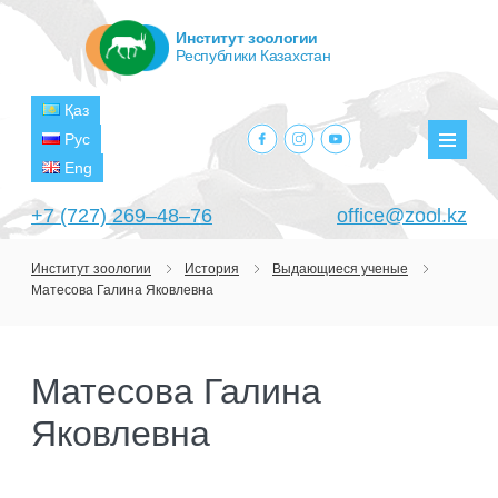
Институт зоологии
Республики Казахстан
Қаз
facebook.com
instagram.com
youtube.com
Рус
Мен
Eng
+7 (727) 269‒48‒76
office@zool.kz
Институт зоологии
История
Выдающиеся ученые
Матесова Галина Яковлевна
ГЛАВНАЯ
ОБ ИНСТИТУТЕ
Матесова Галина
ЦЕЛИ И ЗАДАЧИ
ПОДРАЗДЕЛЕНИЯ
Яковлевна
РУКОВОДСТВО
ЛАБОРАТОРИИ
ПРОЕКТЫ
СТРУКТУРА
ЛАБОРАТОРИЯ ТЕРИОЛОГИИ
НАУЧНО-ИССЛЕДОВАТЕЛЬСКИЕ
ТЕКУЩИЕ ПРОЕКТЫ
ИЗДАНИЯ