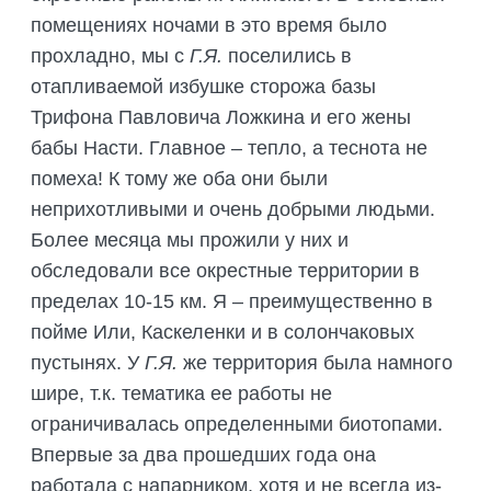
помещениях ночами в это время было
прохладно, мы с
Г.Я.
поселились в
отапливаемой избушке сторожа базы
Трифона Павловича Ложкина и его жены
бабы Насти. Главное – тепло, а теснота не
помеха! К тому же оба они были
неприхотливыми и очень добрыми людьми.
Более месяца мы прожили у них и
обследовали все окрестные территории в
пределах 10-15 км. Я – преимущественно в
пойме Или, Каскеленки и в солончаковых
пустынях. У
Г.Я.
же территория была намного
шире, т.к. тематика ее работы не
ограничивалась определенными биотопами.
Впервые за два прошедших года она
работала с напарником, хотя и не всегда из-