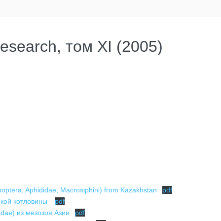
esearch, том XI (2005)
optera, Aphididae, Macrosiphini) from Kazakhstan
pdf
ской котловины
pdf
idae) из мезозоя Азии
pdf