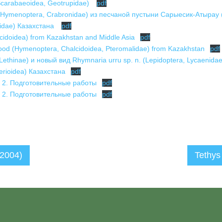
Scarabaeoidea, Geotrupidae)
pdf
e (Hymenoptera, Crabronidae) из песчаной пустыни Сарыесик-Атыра
idae) Казахстана
pdf
lcidoidea) from Kazakhstan and Middle Asia
pdf
ood (Hymenoptera, Chalcidoidea, Pteromalidae) from Kazakhstan
pdf
 Lethinae) и новый вид Rhymnaria urru sp. n. (Lepidoptera, Lycaenida
erioidea) Казахстана
pdf
2. Подготовительные работы
pdf
2. Подготовительные работы
pdf
(2004)
Tethys