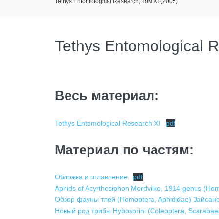
Tethys Entomological Research, том XI (2005)
Tethys Entomological R
Весь материал:
Tethys Entomological Research XI
pdf
Материал по частям:
Обложка и оглавление
pdf
Aphids of Acyrthosiphon Mordvilko, 1914 genus (Hom
Обзор фауны тлей (Homoptera, Aphididae) Зайсан
Новый род трибы Hybosorini (Coleoptera, Scarabae