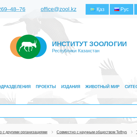
 269‒48‒76
office@zool.kz
Қаз
Рус
ИНСТИТУТ ЗООЛОГИИ
Республики Казахстан
ОДРАЗДЕЛЕНИЯ
ПРОЕКТЫ
ИЗДАНИЯ
ЖИВОТНЫЙ МИР
СИТЕ
о с другими организациями
Совместно с научным обществом Tethys