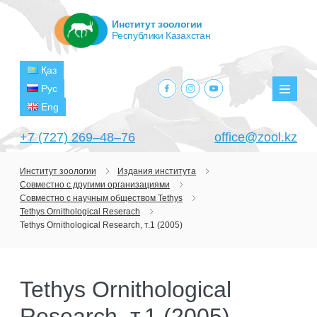
Институт зоологии
Республики Казахстан
Қаз
facebook.com
instagram.com
youtube.com
Рус
Мен
Eng
+7 (727) 269‒48‒76
office@zool.kz
Институт зоологии
Издания института
Совместно с другими организациями
ГЛАВНАЯ
Совместно с научным обществом Tethys
Tethys Ornithological Reserach
ОБ ИНСТИТУТЕ
Tethys Ornithological Research, т.1 (2005)
ЦЕЛИ И ЗАДАЧИ
ПОДРАЗДЕЛЕНИЯ
РУКОВОДСТВО
ЛАБОРАТОРИИ
ПРОЕКТЫ
Tethys Ornithological
СТРУКТУРА
ЛАБОРАТОРИЯ ТЕРИОЛОГИИ
НАУЧНО-ИССЛЕДОВАТЕЛЬСКИЕ
ТЕКУЩИЕ ПРОЕКТЫ
Research, т.1 (2005)
ИЗДАНИЯ