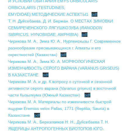
И УСЛОВИЙ ОБИТАНИЯ EMYS ORBICULARIS
ОRBICULARIS (TESTUDINES,
EMYDIDAE):МЕТОДИЧЕСКИЕ АСПЕКТЫ1
pdf
Т. Н. Дуйсебаева, Д. И. Берман. О МЕСТАХ ЗИМОВКИ
СЕМИРЕЧЕНСКОГО ЛЯГУШКОЗУБА (
RANODON
SIBIRICUS
, HYNOBIIDAE, AMPHIBIA)
pdf
Чирикова М. А., Зима Ю. А., Нурпеискызы Г. Современное
разнообразие пресмыкающихся г. Алматы и его
окрестностей (Казахстан)
pdf
Чирикова М. А., Зима Ю. А. МОРФОЛОГИЧЕСКАЯ
ИЗМЕНЧИВОСТЬ СЕРОГО ВАРАНА (VARANUS GRISEUS)
В КАЗАХСТАНЕ
pdf
Чирикова М. А. и др. К вопросу о суточной и сезонной
активности серого варана (Varanus griseus) в восточной
части Кызылкума (Южный Казахстан)
pdf
Чирикова М. А. Материалы по изменчивости быстрой
ящурки Eremias velox Pallas, 1771 (Reptilia, Sauria) в
Казахстане
pdf
Чирикова М. А., Березовиков Н. Н., Дуйсебаева Т. Н.
ЯЩЕРИЦЫ АНТРОПОГЕННЫХ БИОТОПОВ ЮГО-