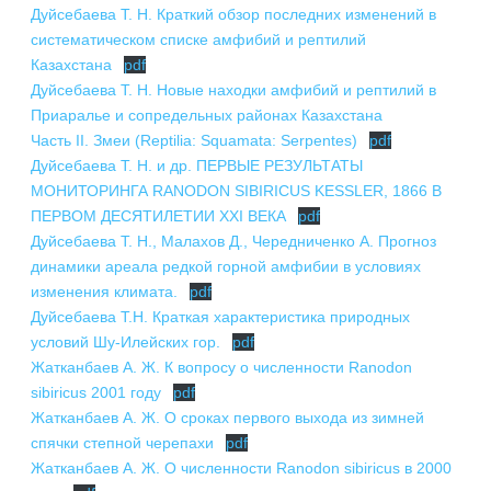
Дуйсебаева Т. Н. Краткий обзор последних изменений в
систематическом списке амфибий и рептилий
Казахстана
pdf
Дуйсебаева Т. Н. Новые находки амфибий и рептилий в
Приаралье и сопредельных районах Казахстана
Часть II. Змеи (Reptilia: Squamata: Serpentes)
pdf
Дуйсебаева Т. Н. и др. ПЕРВЫЕ РЕЗУЛЬТАТЫ
МОНИТОРИНГА RANODON SIBIRICUS KESSLER, 1866 В
ПЕРВОМ ДЕСЯТИЛЕТИИ XXI ВЕКА
pdf
Дуйсебаева Т. Н., Малахов Д., Чередниченко А. Прогноз
динамики ареала редкой горной амфибии в условиях
изменения климата.
pdf
Дуйсебаева Т.Н. Краткая характеристика природных
условий Шу-Илейских гор.
pdf
Жатканбаев А. Ж. К вопросу о численности Ranodon
sibiricus 2001 году
pdf
Жатканбаев А. Ж. О сроках первого выхода из зимней
спячки степной черепахи
pdf
Жатканбаев А. Ж. О численности Ranodon sibiricus в 2000