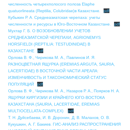
численность четырехполосого полоза Elaphe
quatuorlineata (Reptilia, Colubridae)в Казахстане.
pdf
Кубыкин Р. А. Среднеазиатская черепаха: учеты
численности и ресурсы в Юго-Восточном Казахстане.
pdf
Мухтар Г. Б. О ВОЗОБНОВЛЕНИИ УЧЕТОВ
СРЕДНЕАЗИАТСКОЙ ЧЕРЕПАХИ, AGRIONEMYS
HORSFIELDI (REPTILIA: ТЕSTUDINIDАЕ) В
КАЗАХСТАНЕ
pdf
Орлова В. Ф., Чирикова М. А., Павлинов И. Я.
РАЗНОЦВЕТНАЯ ЯЩУРКА (EREMIAS ARGUTA, SAURIA,
LACERTIDAE) В ВОСТОЧНОЙ ЧАСТИ АРЕАЛА:
ИЗМЕНЧИВОСТЬ И ТАКСОНОМИЧЕСКИЙ СТАТУС
ПОПУЛЯЦИЙ
pdf
Орлова В. Ф., Чирикова М. А., Назаров Р. А., Поярков Н. А.
ЯЩУРКИ КИРГИЗИИ И КРАЙНЕГО ЮГО-ВОСТОКА
КАЗАХСТАНА (SAURIA, LACERTIDAE, EREMIAS
MULTIOCELLATA-COMPLEX)
pdf
Т. Н. Дуйсебаева, И. В. Доронин, Д. В. Малахов, О. В.
Кукушкин, А. Г. Бакиев. ГИС-АНАЛИЗ РАСПРОСТРАНЕНИЯ