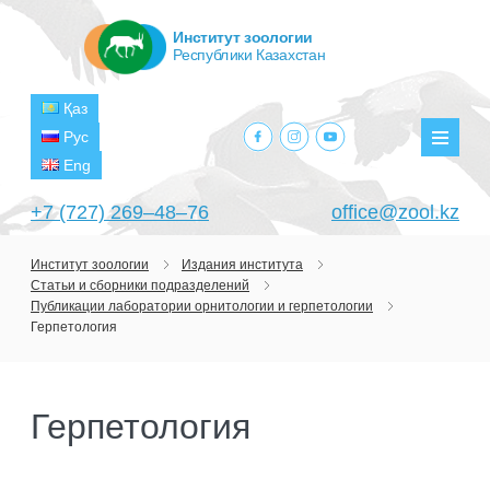
Институт зоологии
Республики Казахстан
Қаз
facebook.com
instagram.com
youtube.com
Рус
Мен
Eng
+7 (727) 269‒48‒76
office@zool.kz
Институт зоологии
Издания института
Статьи и сборники подразделений
ГЛАВНАЯ
Публикации лаборатории орнитологии и герпетологии
Герпетология
ОБ ИНСТИТУТЕ
ЦЕЛИ И ЗАДАЧИ
ПОДРАЗДЕЛЕНИЯ
Герпетология
РУКОВОДСТВО
ЛАБОРАТОРИИ
ПРОЕКТЫ
СТРУКТУРА
ЛАБОРАТОРИЯ ТЕРИОЛОГИИ
НАУЧНО-ИССЛЕДОВАТЕЛЬСКИЕ
ТЕКУЩИЕ ПРОЕКТЫ
ИЗДАНИЯ