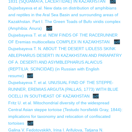
1831 (SQUAMATA, LACERTIDAE) IN KAZAKHSTAN
pdf
Dujsebayeva et al. New data on distribution of amphibians
and reptiles in the Aral Sea Basin and surrounding areas of
Kazakhstan. Part I. The Green Toads of Bufo viridis complex
(Amphibia: Anura)
pdf
Dujsebayeva Т. et al. NEW FINDS OF THE RACERUNNER
OF Eremias multiocellata COMPLEX IN KAZAKHSTAN
pdf
Dujsebayeva Т. N. ABOUT THE DESERT LIDLESS SKINK
ABLEPHARUS DESERTI IN KAZAKHSTAN AND PARAPATRY
OF A. DESERTI AND ASYMBLEPHARUS ALAICUS
(REPTILIA: SCINCIDAE) (in Russian with English
resume)
pdf
Dujsebayeva Т. et al. UNUSUAL FIND OF THE STEPPE-
RUNNER, EREMIAS ARGUTA (PALLAS, 1773) WITH BLUE
OCELLI IN SOUTHEAST OF KAZAKHSTAN
pdf
Fritz U. et al. Mitochondrial diversity of the widespread
Central Asian steppe tortoise (Testudo horsfieldii Gray, 1844):
implications for taxonomy and relocation of confiscated
tortoises
pdf
Galina V. Fedotovskikh, Irina I. Arifulova, Tatjana N.