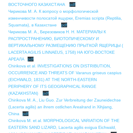
ВОСТОЧНОГО КАЗАХСТАНА
pdf
Чирикова М. А. К вопросу о морфологической
изменчивости полосатой ящурки, Eremias scripta (Reptilia,
Squamata), в Казахстане
pdf
Чирикова М. А., Березовиков Н. Н. МАТЕРИАЛЫ К
РАСПРОСТРАНЕНИЮ, БИОТОПИЧЕСКОМУ И
ВЕРТИКАЛЬНОМУ РАЗМЕЩЕНИЮ ПРЫТКОЙ ЯЩЕРИЦЫ (
LACERTA AGILIS LINNAEUS, 1758) НА ЮГО-ВОСТОКЕ
АРЕАЛА
pdf
Chirikova et аl. INVESTIGATIONS ON DISTRIBUTION,
OCCURRENCE AND THREATS OF Varanus griseus caspius
(EICHWALD, 1831) AT THE NORTH-EASTERN
PERIPHERY OF ITS GEOGRAPHICAL RANGE
(KAZAKHSTAN)
pdf
Chirikova M. A., Liu Guo. Zur Verbreitung der Zauneidechse
(Lacerta agilis) an ihrem ostlichen Arealrand in Xihjiang,
China
pdf
Chirikova М. et al. MORPHOLOGICAL VARIATION OF THE
EASTERN SAND LIZARD, Lacerta agilis exigua Eichwald,