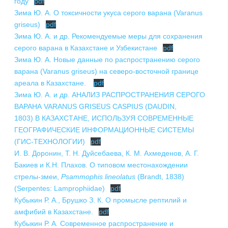
году
pdf
Зима Ю. А. О токсичности укуса серого варана (Varanus
griseus)
pdf
Зима Ю. А. и др. Рекомендуемые меры для сохранения
серого варана в Казахстане и Узбекистане
pdf
Зима Ю. А. Новые данные по распространению серого
варана (Varanus griseus) на северо-восточной границе
ареала в Казахстане.
pdf
Зима Ю. А. и др. АНАЛИЗ РАСПРОСТРАНЕНИЯ СЕРОГО
ВАРАНА VARANUS GRISEUS CASPIUS (DAUDIN,
1803) В КАЗАХСТАНЕ, ИСПОЛЬЗУЯ СОВРЕМЕННЫЕ
ГЕОГРАФИЧЕСКИЕ ИНФОРМАЦИОННЫЕ СИСТЕМЫ
(ГИС-ТЕХНОЛОГИИ)
pdf
И. В. Доронин, Т. Н. Дуйсебаева, К. М. Ахмеденов, А. Г.
Бакиев и К.Н. Плахов. О типовом местонахождении
стрелы-змеи,
Psammophis lineolatus
(Brandt, 1838)
(Serpentes: Lamprophiidae)
pdf
Кубыкин Р. А., Брушко З. К. О промысле рептилий и
амфибий в Казахстане.
pdf
Кубыкин Р. А. Современное распространение и