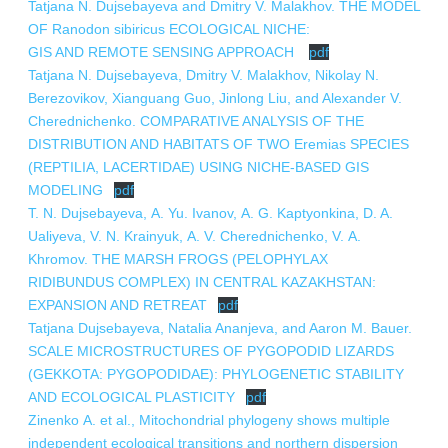
Tatjana N. Dujsebayeva and Dmitry V. Malakhov. THE MODEL
OF Ranodon sibiricus ECOLOGICAL NICHE:
GIS AND REMOTE SENSING APPROACH
pdf
Tatjana N. Dujsebayeva, Dmitry V. Malakhov, Nikolay N.
Berezovikov, Xianguang Guo, Jinlong Liu, and Alexander V.
Cherednichenko. COMPARATIVE ANALYSIS OF THE
DISTRIBUTION AND HABITATS OF TWO Eremias SPECIES
(REPTILIA, LACERTIDAE) USING NICHE-BASED GIS
MODELING
pdf
Т. N. Dujsebayeva, А. Yu. Ivanov, А. G. Kaptyonkinа, D. A.
Ualiyeva, V. N. Krainyuk, А. V. Cherednichenko, V. А.
Khromov. THE MARSH FROGS (PELOPHYLAX
RIDIBUNDUS COMPLEX) IN CENTRAL KAZAKHSTAN:
EXPANSION AND RETREAT
pdf
Tatjana Dujsebayeva, Natalia Ananjeva, and Aaron M. Bauer.
SCALE MICROSTRUCTURES OF PYGOPODID LIZARDS
(GEKKOTA: PYGOPODIDAE): PHYLOGENETIC STABILITY
AND ECOLOGICAL PLASTICITY
pdf
Zinenko А. et al., Mitochondrial phylogeny shows multiple
independent ecological transitions and northern dispersion