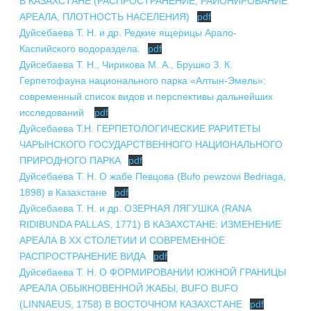
В КАЗАХСТАНЕ (РАСПРОСТРАНЕНИЕ, РАЙОНИРОВАНИЕ
ПОДГОТОВКА БИОЛОГИЧЕСКИХ
СОВМЕСТНО С НАУЧНЫМ
ОБОСНОВАНИЙ
АРЕАЛА, ПЛОТНОСТЬ НАСЕЛЕНИЯ)
pdf
ОБЩЕСТВОМ ТЕТИС
Дуйсебаева Т. Н. и др. Редкие ящерицы Арало-
ОРГАНИЗАЦИЯ ТРЕНИНГОВ И
Каспийского водораздела.
pdf
СЕЛЕВИНИЯ
СЕМИНАРОВ, ПОЛЕВЫХ ЭКСКУРСИЙ
Дуйсебаева Т. Н., Чирикова М. А., Брушко З. К.
SAIGA NEWS
Герпетофауна национального парка «Алтын-Эмель»:
ОРГАНИЗАЦИЯ ПОЛЕВЫХ ПРАКТИК,
СТАЖИРОВОК
современный список видов и перспективы дальнейших
исследований
pdf
Дуйсебаева Т.Н. ГЕРПЕТОЛОГИЧЕСКИЕ РАРИТЕТЫ
ЧАРЫНСКОГО ГОСУДАРСТВЕННОГО НАЦИОНАЛЬНОГО
ПРИРОДНОГО ПАРКА
pdf
Дуйсебаева Т. Н. О жабе Певцова (Bufo pewzowi Bedriaga,
1898) в Казахстане
pdf
Дуйсебаева Т. Н. и др. ОЗЕРНАЯ ЛЯГУШКА (RANA
RIDIBUNDA PALLAS, 1771) В КАЗАХСТАНЕ: ИЗМЕНЕНИЕ
АРЕАЛА В XX СТОЛЕТИИ И СОВРЕМЕННОЕ
РАСПРОСТРАНЕНИЕ ВИДА
pdf
Дуйсебаева Т. Н. О ФОРМИРОВАНИИ ЮЖНОЙ ГРАНИЦЫ
АРЕАЛА ОБЫКНОВЕННОЙ ЖАБЫ, BUFO BUFO
(LINNAEUS, 1758) В ВОСТОЧНОМ КАЗАХСТАНЕ
pdf