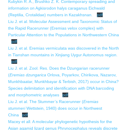
Kubykin R. A., Brushko Z. K. Contemporary spreading and
information on Agkisrodon halys caraganus Eichwald
(Reptilia, Crotalidae) numbers in Kazakhsnan.
pdf
Liu J. et al. Molecular Assessment and Taxonomic Status of
the Rapid Racerunner (Eremias velox complex) with
Particular Attention to the Populations in Northwestern China
pdf
Liu J. et al. Eremias vermiculata was discovered in the North
in Tianshan mountains in Xinjiang Uygur Autonomus region.
pdf
Liu J. et al. Zool. Res. Does the Dzungarian racerunner
(
Eremias dzungarica
Orlova, Poyarkov, Chirikova, Nazarov,
Munkhbaatar, Munkhbayar & Terbish, 2017) occur in China?
Species delimitation and identification with DNA barcoding
and morphometric analyses
pdf
Liu J. et al. The Stummer’s Racerunner (
Eremias
stummeri
Wettstein, 1940) does occur in Northwest
China
pdf
Macey et all. A molecular phylogenetic hypothesis for the
Asian agamid lizard genus Phrynocephalus reveals discrete