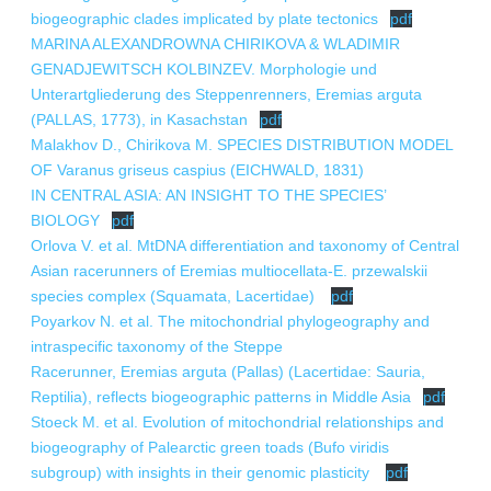
biogeographic clades implicated by plate tectonics
pdf
MARINA ALEXANDROWNA CHIRIKOVA & WLADIMIR
GENADJEWITSCH KOLBINZEV. Morphologie und
Unterartgliederung des Steppenrenners, Eremias arguta
(PALLAS, 1773), in Kasachstan
pdf
Malakhov D., Chirikova M. SPECIES DISTRIBUTION MODEL
OF Varanus griseus caspius (EICHWALD, 1831)
IN CENTRAL ASIA: AN INSIGHT TO THE SPECIES’
BIOLOGY
pdf
Orlova V. et al. MtDNA differentiation and taxonomy of Central
Asian racerunners of Eremias multiocellata-E. przewalskii
species complex (Squamata, Lacertidae)
pdf
Poyarkov N. et al. The mitochondrial phylogeography and
intraspecific taxonomy of the Steppe
Racerunner, Eremias arguta (Pallas) (Lacertidae: Sauria,
Reptilia), reflects biogeographic patterns in Middle Asia
pdf
Stoeck M. et al. Evolution of mitochondrial relationships and
biogeography of Palearctic green toads (Bufo viridis
subgroup) with insights in their genomic plasticity
pdf