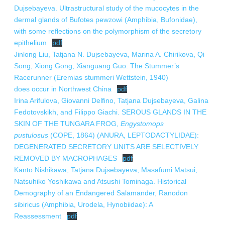
Dujsebayeva. Ultrastructural study of the mucocytes in the
dermal glands of Bufotes pewzowi (Amphibia, Bufonidae),
with some reflections on the polymorphism of the secretory
epithelium
pdf
Jinlong Liu, Tatjana N. Dujsebayeva, Marina A. Chirikova, Qi
Song, Xiong Gong, Xianguang Guo. The Stummer’s
Racerunner (Eremias stummeri Wettstein, 1940)
does occur in Northwest China
pdf
Irina Arifulova, Giovanni Delfino, Tatjana Dujsebayeva, Galina
Fedotovskikh, and Filippo Giachi. SEROUS GLANDS IN THE
SKIN OF THE TUNGARA FROG,
Engystomops
pustulosus
(COPE, 1864) (ANURA, LEPTODACTYLIDAE):
DEGENERATED SECRETORY UNITS ARE SELECTIVELY
REMOVED BY MACROPHAGES
pdf
Kanto Nishikawa, Tatjana Dujsebayeva, Masafumi Matsui,
Natsuhiko Yoshikawa and Atsushi Tominaga. Historical
Demography of an Endangered Salamander, Ranodon
sibiricus (Amphibia, Urodela, Hynobiidae): A
Reassessment
pdf