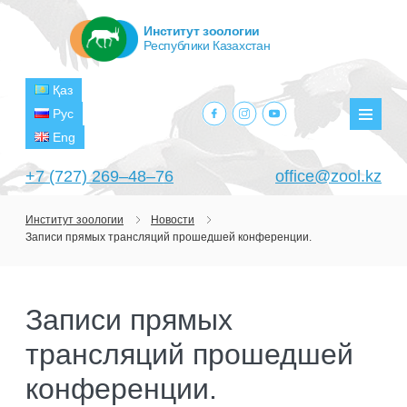
Институт зоологии
Республики Казахстан
Қаз
facebook.com
instagram.com
youtube.com
Рус
Мен
Eng
+7 (727) 269‒48‒76
office@zool.kz
Институт зоологии
Новости
Записи прямых трансляций прошедшей конференции.
ГЛАВНАЯ
ОБ ИНСТИТУТЕ
Записи прямых
ЦЕЛИ И ЗАДАЧИ
ПОДРАЗДЕЛЕНИЯ
трансляций прошедшей
РУКОВОДСТВО
ЛАБОРАТОРИИ
ПРОЕКТЫ
СТРУКТУРА
конференции.
ЛАБОРАТОРИЯ ТЕРИОЛОГИИ
НАУЧНО-ИССЛЕДОВАТЕЛЬСКИЕ
ТЕКУЩИЕ ПРОЕКТЫ
ИЗДАНИЯ