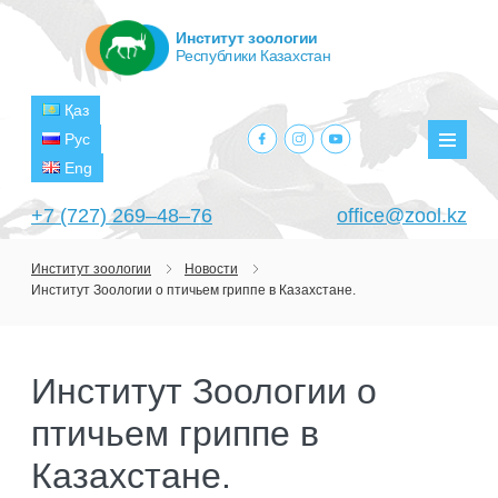
Институт зоологии
Республики Казахстан
Қаз
facebook.com
instagram.com
youtube.com
Рус
Мен
Eng
+7 (727) 269‒48‒76
office@zool.kz
Институт зоологии
Новости
Институт Зоологии о птичьем гриппе в Казахстане.
ГЛАВНАЯ
ОБ ИНСТИТУТЕ
Институт Зоологии о
ЦЕЛИ И ЗАДАЧИ
ПОДРАЗДЕЛЕНИЯ
птичьем гриппе в
РУКОВОДСТВО
ЛАБОРАТОРИИ
ПРОЕКТЫ
СТРУКТУРА
Казахстане.
ЛАБОРАТОРИЯ ТЕРИОЛОГИИ
НАУЧНО-ИССЛЕДОВАТЕЛЬСКИЕ
ТЕКУЩИЕ ПРОЕКТЫ
ИЗДАНИЯ