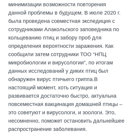
ПОДГОТОВКА БИОЛОГИЧЕСКИХ
минимизации возможности повторения
СОВМЕСТНО С НАУЧНЫМ
ОБОСНОВАНИЙ
ОБЩЕСТВОМ ТЕТИС
данной проблемы в будущем. В июле 2020 г.
ОРГАНИЗАЦИЯ ТРЕНИНГОВ И
была проведена совместная экспедиция с
СЕЛЕВИНИЯ
СЕМИНАРОВ, ПОЛЕВЫХ ЭКСКУРСИЙ
сотрудниками Алакольского заповедника по
SAIGA NEWS
ОРГАНИЗАЦИЯ ПОЛЕВЫХ ПРАКТИК,
кольцеванию птиц и забору проб для
СТАЖИРОВОК
определения вероятности заражения. Как
сообщили затем сотрудники ТОО “НПЦ
микробиологии и вирусологии”, по итогам
данных исследований у диких птиц был
обнаружен вирус птичьего гриппа.В
настоящий момент, хоть ситуация и
развивается достаточно быстро, актуальна
повсеместная вакцинация домашней птицы –
это советуют и вирусологи, и зоологи. Это,
несомненно, поможет остановить дальнейшее
распространение заболевания.