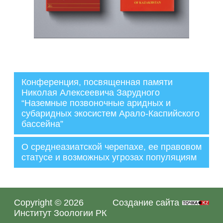
Конференция, посвященная памяти
Николая Алексеевича Зарудного
“Наземные позвоночные аридных и
Администратор
субаридных экосистем Арало-Каспийского
01.03.2023
бассейна”
О среднеазиатской черепахе, ее правовом
статусе и возможных угрозах популяциям
Copyright © 2026
Создание сайта
Институт Зоологии РК