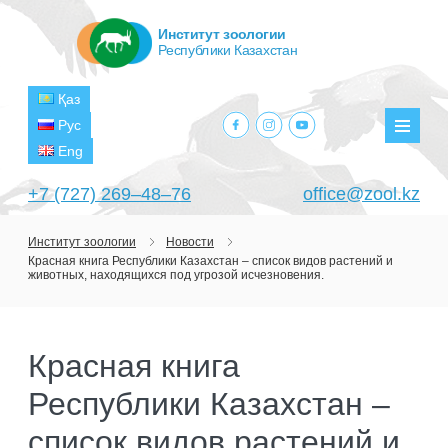
Институт зоологии
Республики Казахстан
Қаз
facebook.com
instagram.com
youtube.com
Рус
Мен
Eng
+7 (727) 269‒48‒76
office@zool.kz
Институт зоологии
Новости
Красная книга Республики Казахстан – список видов растений и
ГЛАВНАЯ
животных, находящихся под угрозой исчезновения.
ОБ ИНСТИТУТЕ
ЦЕЛИ И ЗАДАЧИ
ПОДРАЗДЕЛЕНИЯ
Красная книга
РУКОВОДСТВО
ЛАБОРАТОРИИ
Республики Казахстан –
ПРОЕКТЫ
СТРУКТУРА
ЛАБОРАТОРИЯ ТЕРИОЛОГИИ
НАУЧНО-ИССЛЕДОВАТЕЛЬСКИЕ
список видов растений и
ТЕКУЩИЕ ПРОЕКТЫ
ИЗДАНИЯ