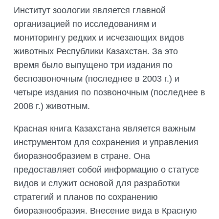
ПОДГОТОВКА БИОЛОГИЧЕСКИХ
СОВМЕСТНО С НАУЧНЫМ
Институт зоологии является главной
ОБОСНОВАНИЙ
ОБЩЕСТВОМ ТЕТИС
организацией по исследованиям и
ОРГАНИЗАЦИЯ ТРЕНИНГОВ И
мониторингу редких и исчезающих видов
СЕЛЕВИНИЯ
СЕМИНАРОВ, ПОЛЕВЫХ ЭКСКУРСИЙ
животных Республики Казахстан. За это
SAIGA NEWS
ОРГАНИЗАЦИЯ ПОЛЕВЫХ ПРАКТИК,
время было выпущено три издания по
СТАЖИРОВОК
беспозвоночным (последнее в 2003 г.) и
четыре издания по позвоночным (последнее в
2008 г.) животным.
Красная книга Казахстана является важным
инструментом для сохранения и управления
биоразнообразием в стране. Она
предоставляет собой информацию о статусе
видов и служит основой для разработки
стратегий и планов по сохранению
биоразнообразия. Внесение вида в Красную