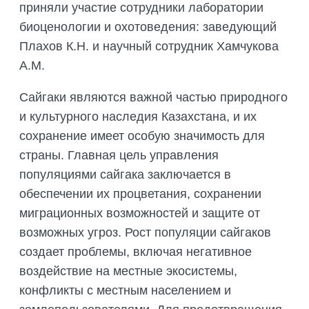
ПОДГОТОВКА БИОЛОГИЧЕСКИХ
приняли участие сотрудники лаборатории
СОВМЕСТНО С НАУЧНЫМ
ОБОСНОВАНИЙ
биоценологии и охотоведения: заведующий
ОБЩЕСТВОМ ТЕТИС
ОРГАНИЗАЦИЯ ТРЕНИНГОВ И
Плахов К.Н. и научный сотрудник Хамчукова
СЕЛЕВИНИЯ
СЕМИНАРОВ, ПОЛЕВЫХ ЭКСКУРСИЙ
А.М.
SAIGA NEWS
ОРГАНИЗАЦИЯ ПОЛЕВЫХ ПРАКТИК,
СТАЖИРОВОК
Сайгаки являются важной частью природного
и культурного наследия Казахстана, и их
сохранение имеет особую значимость для
страны. Главная цель управления
популяциями сайгака заключается в
обеспечении их процветания, сохранении
миграционных возможностей и защите от
возможных угроз. Рост популяции сайгаков
создает проблемы, включая негативное
воздействие на местные экосистемы,
конфликты с местным населением и