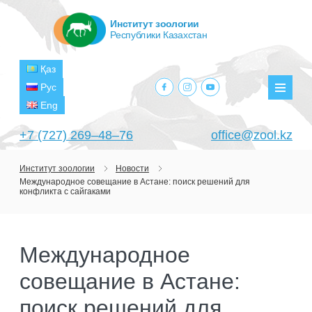
Институт зоологии
Республики Казахстан
Қаз
facebook.com
instagram.com
youtube.com
Рус
Мен
Eng
+7 (727) 269‒48‒76
office@zool.kz
Институт зоологии
Новости
Международное совещание в Астане: поиск решений для
ГЛАВНАЯ
конфликта с сайгаками
ОБ ИНСТИТУТЕ
ЦЕЛИ И ЗАДАЧИ
ПОДРАЗДЕЛЕНИЯ
Международное
РУКОВОДСТВО
ЛАБОРАТОРИИ
совещание в Астане:
ПРОЕКТЫ
СТРУКТУРА
ЛАБОРАТОРИЯ ТЕРИОЛОГИИ
НАУЧНО-ИССЛЕДОВАТЕЛЬСКИЕ
поиск решений для
ТЕКУЩИЕ ПРОЕКТЫ
ИЗДАНИЯ