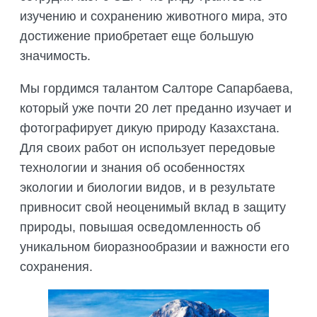
ПОДГОТОВКА БИОЛОГИЧЕСКИХ
СОВМЕСТНО С НАУЧНЫМ
изучению и сохранению животного мира, это
ОБОСНОВАНИЙ
ОБЩЕСТВОМ ТЕТИС
достижение приобретает еще большую
ОРГАНИЗАЦИЯ ТРЕНИНГОВ И
СЕЛЕВИНИЯ
значимость.
СЕМИНАРОВ, ПОЛЕВЫХ ЭКСКУРСИЙ
SAIGA NEWS
ОРГАНИЗАЦИЯ ПОЛЕВЫХ ПРАКТИК,
Мы гордимся талантом Салторе Сапарбаева,
СТАЖИРОВОК
который уже почти 20 лет преданно изучает и
фотографирует дикую природу Казахстана.
Для своих работ он использует передовые
технологии и знания об особенностях
экологии и биологии видов, и в результате
привносит свой неоценимый вклад в защиту
природы, повышая осведомленность об
уникальном биоразнообразии и важности его
сохранения.