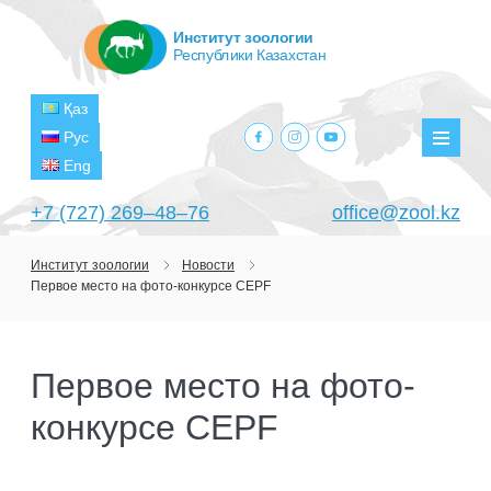
Институт зоологии
Республики Казахстан
Қаз
facebook.com
instagram.com
youtube.com
Рус
Мен
Eng
+7 (727) 269‒48‒76
office@zool.kz
Институт зоологии
Новости
Первое место на фото-конкурсе CEPF
ГЛАВНАЯ
ОБ ИНСТИТУТЕ
Первое место на фото-
ЦЕЛИ И ЗАДАЧИ
ПОДРАЗДЕЛЕНИЯ
конкурсе CEPF
РУКОВОДСТВО
ЛАБОРАТОРИИ
ПРОЕКТЫ
СТРУКТУРА
ЛАБОРАТОРИЯ ТЕРИОЛОГИИ
НАУЧНО-ИССЛЕДОВАТЕЛЬСКИЕ
ТЕКУЩИЕ ПРОЕКТЫ
ИЗДАНИЯ