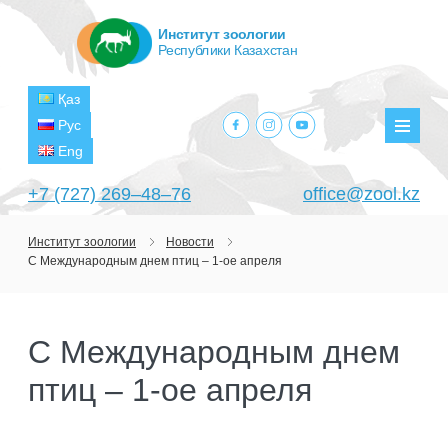
Институт зоологии
Республики Казахстан
Қаз
facebook.com
instagram.com
youtube.com
Рус
Мен
Eng
+7 (727) 269‒48‒76
office@zool.kz
Институт зоологии
Новости
С Международным днем птиц – 1-ое апреля
ГЛАВНАЯ
ОБ ИНСТИТУТЕ
С Международным днем
ЦЕЛИ И ЗАДАЧИ
ПОДРАЗДЕЛЕНИЯ
птиц – 1-ое апреля
РУКОВОДСТВО
ЛАБОРАТОРИИ
ПРОЕКТЫ
СТРУКТУРА
ЛАБОРАТОРИЯ ТЕРИОЛОГИИ
НАУЧНО-ИССЛЕДОВАТЕЛЬСКИЕ
ТЕКУЩИЕ ПРОЕКТЫ
ИЗДАНИЯ