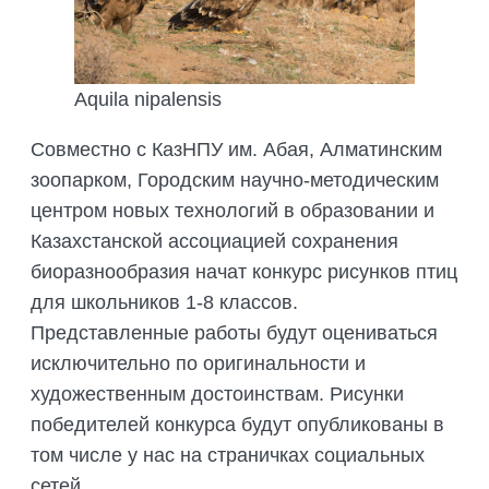
ПОДГОТОВКА БИОЛОГИЧЕСКИХ
СОВМЕСТНО С НАУЧНЫМ
ОБОСНОВАНИЙ
ОБЩЕСТВОМ ТЕТИС
ОРГАНИЗАЦИЯ ТРЕНИНГОВ И
СЕЛЕВИНИЯ
СЕМИНАРОВ, ПОЛЕВЫХ ЭКСКУРСИЙ
Aquila nipalensis
SAIGA NEWS
ОРГАНИЗАЦИЯ ПОЛЕВЫХ ПРАКТИК,
Совместно с КазНПУ им. Абая, Алматинским
СТАЖИРОВОК
зоопарком, Городским научно-методическим
центром новых технологий в образовании и
Казахстанской ассоциацией сохранения
биоразнообразия начат конкурс рисунков птиц
для школьников 1-8 классов.
Представленные работы будут оцениваться
исключительно по оригинальности и
художественным достоинствам. Рисунки
победителей конкурса будут опубликованы в
том числе у нас на страничках социальных
сетей.