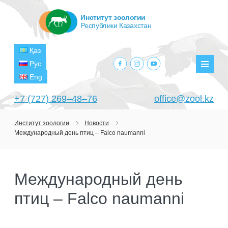
Институт зоологии
Республики Казахстан
Қаз
facebook.com
instagram.com
youtube.com
Рус
Мен
Eng
+7 (727) 269‒48‒76
office@zool.kz
Институт зоологии
Новости
Международный день птиц – Falco naumanni
ГЛАВНАЯ
ОБ ИНСТИТУТЕ
Международный день
ЦЕЛИ И ЗАДАЧИ
ПОДРАЗДЕЛЕНИЯ
птиц – Falco naumanni
РУКОВОДСТВО
ЛАБОРАТОРИИ
ПРОЕКТЫ
СТРУКТУРА
ЛАБОРАТОРИЯ ТЕРИОЛОГИИ
НАУЧНО-ИССЛЕДОВАТЕЛЬСКИЕ
ТЕКУЩИЕ ПРОЕКТЫ
ИЗДАНИЯ