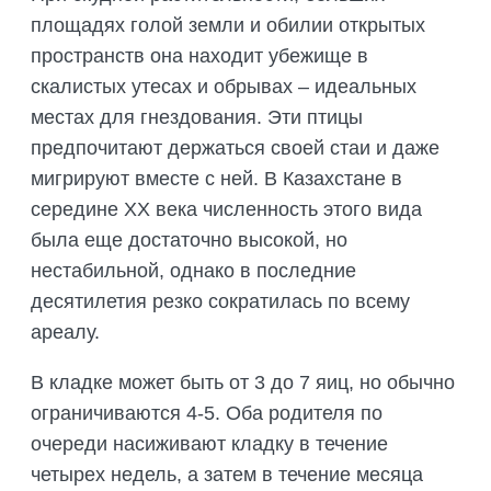
ПОДГОТОВКА БИОЛОГИЧЕСКИХ
СОВМЕСТНО С НАУЧНЫМ
площадях голой земли и обилии открытых
ОБОСНОВАНИЙ
ОБЩЕСТВОМ ТЕТИС
пространств она находит убежище в
ОРГАНИЗАЦИЯ ТРЕНИНГОВ И
СЕЛЕВИНИЯ
скалистых утесах и обрывах – идеальных
СЕМИНАРОВ, ПОЛЕВЫХ ЭКСКУРСИЙ
местах для гнездования. Эти птицы
SAIGA NEWS
ОРГАНИЗАЦИЯ ПОЛЕВЫХ ПРАКТИК,
предпочитают держаться своей стаи и даже
СТАЖИРОВОК
мигрируют вместе с ней. В Казахстане в
середине XX века численность этого вида
была еще достаточно высокой, но
нестабильной, однако в последние
десятилетия резко сократилась по всему
ареалу.
В кладке может быть от 3 до 7 яиц, но обычно
ограничиваются 4-5. Оба родителя по
очереди насиживают кладку в течение
четырех недель, а затем в течение месяца