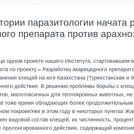
ории паразитологии начата р
ого препарата против арахно
ще одном проекте нашего Института, стартовавшем в
ота по проекту « Разработка акарицидного препарат
нения клещей на юге Казахстана (Туркестанская и 
нного действия. В решении проблемы борьбы с кле
атов, малотоксичных для теплокровных животных, н
и в тоже время обладающих более продолжительным
ом покровеУже в этом году в некоторых пунктах Жа
лен видовой состав клещей, их численность, процен
т пролонгированного действия, содержащий компо