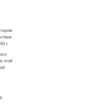
втором
хстана
93 г.
кого
в этой
той
й
й