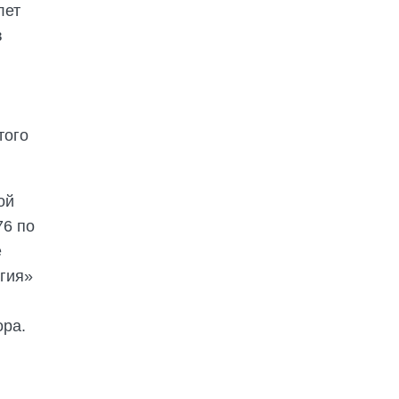
лет
в
того
ой
76 по
е
огия»
ора.