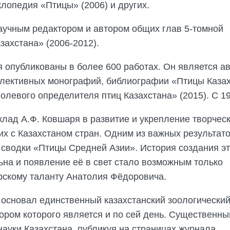
клопедия «Птицы» (2006) и других.
аучным редактором и автором общих глав 5-томной
ахстана» (2006-2012).
 опубликованы в более 600 работах. Он является а
оллективных монографий, библиографии «Птицы Каза
олевого определителя птиц Казахстана» (2015). С 19
лад А.Ф. Ковшаря в развитие и укрепление творчес
их с Казахстаном стран. Одним из важных результато
 сводки «Птицы Средней Азии». История создания э
льна и появление её в свет стало возможным только
рскому таланту Анатолия Фёдоровича.
 основал единственный казахстанский зоологически
ором которого является и по сей день. Существенны
науки Казахстана, публикуя на страницах журнала