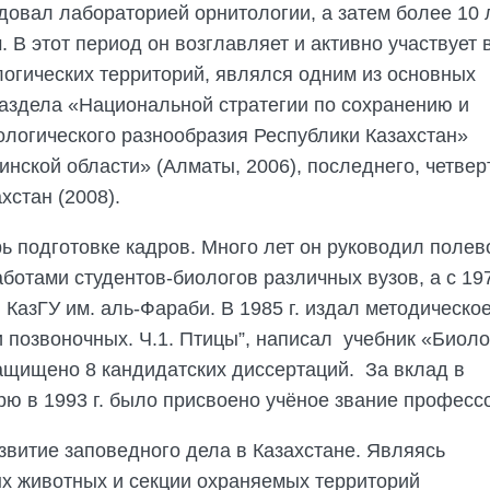
едовал лабораторией орнитологии, а затем более 10 
В этот период он возглавляет и активно участвует 
огических территорий, являлся одним из основных
раздела «Национальной стратегии по сохранению и
логического разнообразия Республики Казахстан»
тинской области» (Алматы, 2006), последнего, четвер
хстан (2008).
 подготовке кадров. Много лет он руководил полев
ботами студентов-биологов различных вузов, а с 19
в КазГУ им. аль-Фараби. В 1985 г. издал методическо
и позвоночных. Ч.1. Птицы”, написал учебник «Биол
защищено 8 кандидатских диссертаций. За вклад в
рю в 1993 г. было присвоено учёное звание професс
звитие заповедного дела в Казахстане. Являясь
х животных и секции охраняемых территорий