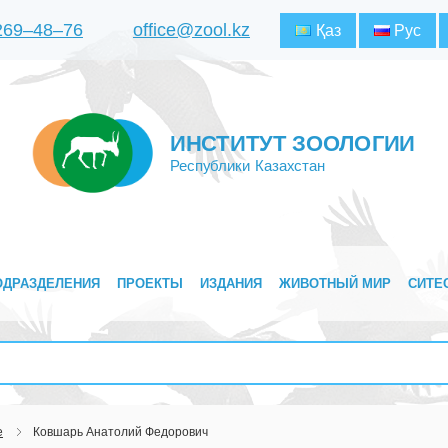
 269‒48‒76
office@zool.kz
Қаз
Рус
ИНСТИТУТ ЗООЛОГИИ
Республики Казахстан
ОДРАЗДЕЛЕНИЯ
ПРОЕКТЫ
ИЗДАНИЯ
ЖИВОТНЫЙ МИР
СИТЕ
е
Ковшарь Анатолий Федорович