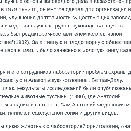
«Научные основы заповедного дела в Казахстане» п
 1979-1992 гг., он многое сделал для организации 
ий, улучшения деятельности существующих запове
я и издания научных трудов, руководства научно-
шарь был редактором-составителем коллективной
стане”(1982). За активную и плодотворную обществ
овшаря в 1981 г. было занесено в Золотую Книгу Каз
я и его сотрудников лаборатории проблем охраны 
йсанскую и Алакольскую котловины, Бетпак-Далу,
шлак. Результаты исследований были опубликованы
“Редкие животные пустынь” (1990), где Анатолий
ром и одним из авторов. Сам Анатолий Федорович м
и, илийской саксаульной сойки и других видов.
ы диких животных с лабораторией орнитологии, Ана