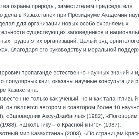
ства охраны природы, заместителем председателя
о дела в Казахстане» при Президиуме Академии нау
 сделал для организации новых особо охраняемых
тельности существующих заповедников и националь
чных трудов этих организаций. Целый ряд орнитолого
ках, благодаря его руководству и моральной поддер
орович пропаганде естественно-научных знаний и и
о-популярных книг, оказаны научные консультации 
ре Казахстана.
вестен не только как учёный, но и как талантливый
, он является автором и соавтором более 10 научно
3), «Заповедник Аксу-Джабаглы» (1982), «Поговорим
(1988), «Школьнику – о Красной книге» (1987),
вотный мир Казахстана» (2003), «По страницам Крас