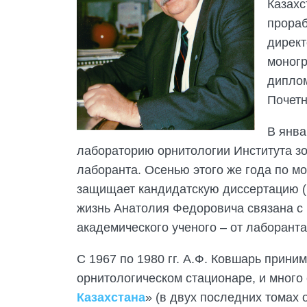
Казахс
прораб
директ
моногр
диплом
Почетн
В янва
лабораторию орнитологии Института зо
лаборанта. Осенью этого же года по м
защищает кандидатскую диссертацию (
жизнь Анатолия Федоровича связана с 
академического ученого – от лаборанта
С 1967 по 1980 гг. А.Ф. Ковшарь прини
орнитологическом стационаре, и много
Казахстана
» (в двух последних томах о