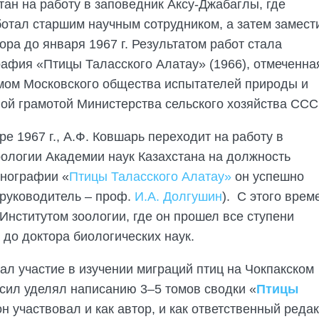
тан на работу в заповедник Аксу-Джабаглы, где
отал старшим научным сотрудником, а затем замест
ора до января 1967 г. Результатом работ стала
афия «Птицы Таласского Алатау» (1966), отмеченна
ом Московского общества испытателей природы и
ой грамотой Министерства сельского хозяйства ССС
ре 1967 г., А.Ф. Ковшарь переходит на работу в
ологии Академии наук Казахстана на должность
онографии «
Птицы Таласского Алатау»
он успешно
руководитель – проф.
И.А. Долгушин
). С этого врем
Институтом зоологии, где он прошел все ступени
 до доктора биологических наук.
мал участие в изучении миграций птиц на Чокпакском
 сил уделял написанию 3–5 томов сводки «
Птицы
н участвовал и как автор, и как ответственный редак