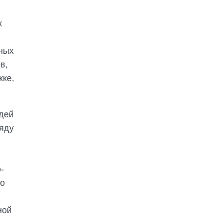
к
ных
в,
жке,
дей
ряду
-
 о
ной