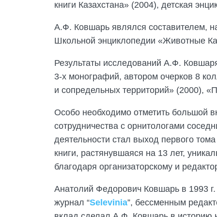
книги Казахстана» (2004), детская энци
А.Ф. Ковшарь являлся составителем, н
Школьной энциклопедии «Животные Каз
Результаты исследований А.Ф. Ковшаря
3-х монографий, автором очерков 8 к
и сопредельных территорий» (2000), «П
Особо необходимо отметить большой вк
сотрудничества с орнитологами соседн
деятельности стал выход первого тома
книги, растянувшаяся на 13 лет, уника
благодаря организаторскому и редакто
Анатолий Федорович Ковшарь в 1993 г.
журнал “
Selevinia
”, бессменным редакт
вклад сделал А.Ф. Ковшарь в историю 