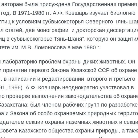
м авторам была присуждена Государственная премия
год. В 1971-1980 гг. А.Ф. Ковшарь изучает биологию
птиц к условиям субвысокогорья Северного Тянь-Ша
л статей, две монографии и докторская диссертаци
иц в субвысокогорье Тянь-Шаня”, которую он защити
те им. М.В. Ломоносова в мае 1980 г.
ил лабораторию проблем охраны диких животных. Он
и принятии первого Закона Казахской ССР об охране
), в написании и редактировании второго и третьего
91, 1996). А.Ф. Ковшарь неоднократно участвовал в
по проверке выполнения законодательства об охран
Казахстана; был членом рабочих групп по разработке
ра и Закона об особо охраняемых природных террит
дседателем секции охраны наземных животных и секц
Совета Казахского общества охраны природы, а так