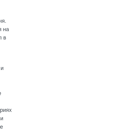
ня.
я на
л в
 и
е
ориях
ии
же