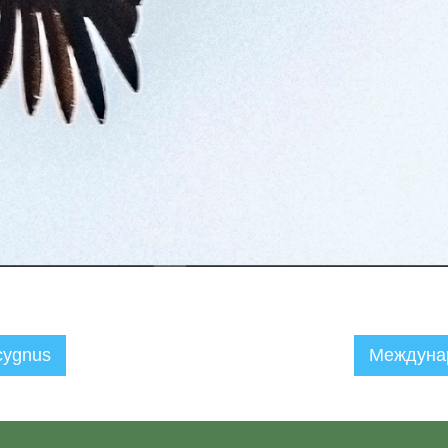
cygnus
Междунар