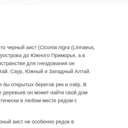
то черный аист (
Ciconia nigra
(Linnaeus,
луострова до Южного Приморья, а в
остранстве для гнездования он
атай, Саур, Южный и Западный Алтай.
 бы открытых берегов рек и озёр. В
е деревьев он может найти свой дом
актически в любом месте рядом с
рный аист не особенно редок в