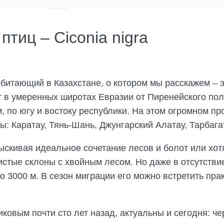
тиц – Ciconia nigra
итающий в Казахстане, о котором мы расскажем – э
ет в умеренных широтах Евразии от Пиренейского по
, по югу и востоку республики. На этом огромном пр
ы: Каратау, Тянь-Шань, Джунгарский Алатау, Тарбаг
ыскивая идеальное сочетание лесов и болот или хотя
истые склоны с хвойным лесом. Но даже в отсутстви
до 3000 м. В сезон миграции его можно встретить пр
овым почти сто лет назад, актуальны и сегодня: че